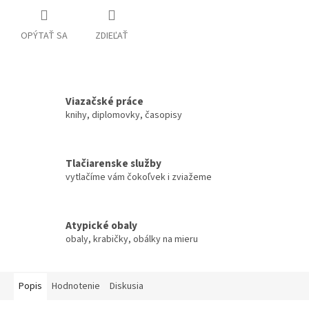
OPÝTAŤ SA
ZDIEĽAŤ
Viazačské práce
knihy, diplomovky, časopisy
Tlačiarenske služby
vytlačíme vám čokoľvek i zviažeme
Atypické obaly
obaly, krabičky, obálky na mieru
Popis
Hodnotenie
Diskusia