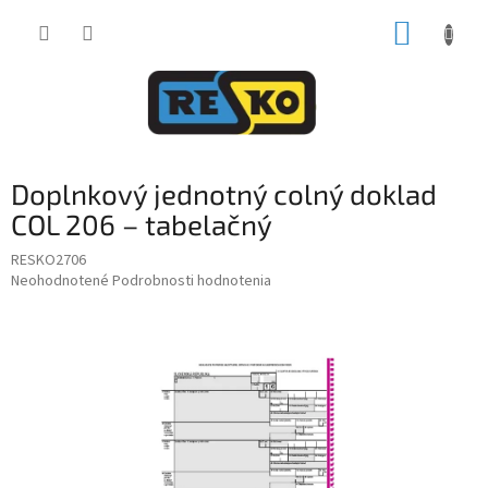
Prejsť
NÁKUP
na
obsah
KOŠÍK
Doplnkový jednotný colný doklad
COL 206 – tabelačný
RESKO2706
Priemerné
Neohodnotené
Podrobnosti hodnotenia
hodnotenie
produktu
je
0,0
z
5
hviezdičiek.