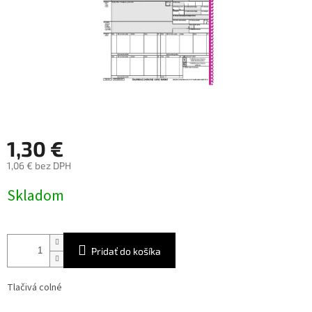
1,30 €
1,06 € bez DPH
Jednotková
Skladom
cena:
Pridať do košíka
Tlačivá colné