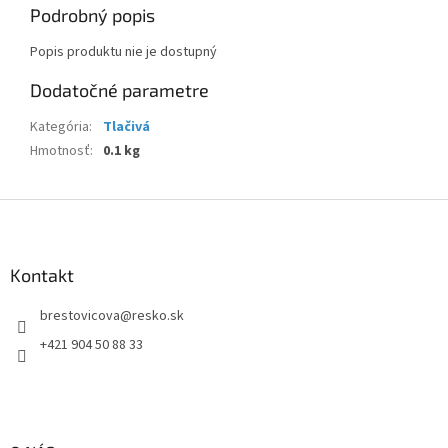
Podrobný popis
Popis produktu nie je dostupný
Dodatočné parametre
Kategória
:
Tlačivá
Hmotnosť
:
0.1 kg
Z
á
p
ä
Kontakt
t
brestovicova
@
resko.sk
i
e
+421 904 50 88 33