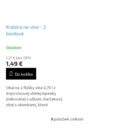
Krabica na víno - 2
bordová
Skladom
1,21 € bez DPH
1,49 €
Do košíka
Obal na 2 fľašky vína 0,75 l z
trojvrstvovej vlnitej lepenky
(mikrovlna) s uškom. Darčekový
obal s okienkami, ktoré
umožňujú náhľad na etikety.
Farba bordová. Vnútorný
9
položiek celkom
O
rozmer...
v
l