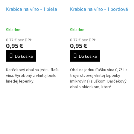
Krabica na víno - 1 biela
Krabica na víno - 1 bordová
Skladom
Skladom
0,77 € bez DPH
0,77 € bez DPH
0,95 €
0,95 €
Do košíka
Do košíka
Darčekový obal na jednu fľašu
Obal na jednu fľašku vína 0,75 l z
vína. Vyrobený z vlnitej bielo-
trojvrstvovej vlnitej lepenky
hnedej lepenky.
(mikrovlna) s uškom. Darčekový
obal s okienkom, ktoré
umožňuje náhľad na etiketu.
Vnútorný rozmer v mm (d š...