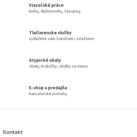
á
Viazačské práce
d
knihy, diplomovky, časopisy
a
c
i
Tlačiarenske služby
e
vytlačíme vám čokoľvek i zviažeme
p
r
v
k
Atypické obaly
y
obaly, krabičky, obálky na mieru
v
ý
p
i
E-shop a predajňa
s
kancelarské potreby
u
Z
á
p
ä
Kontakt