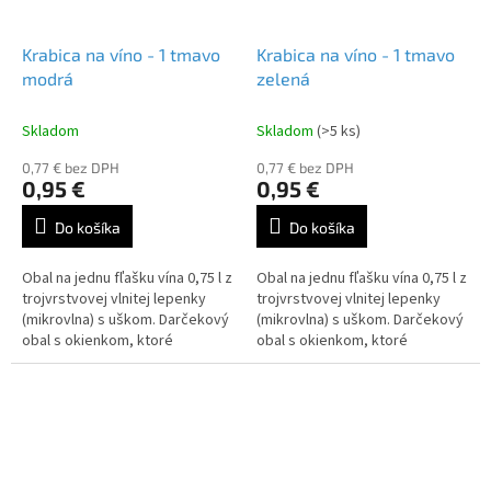
Krabica na víno - 1 tmavo
Krabica na víno - 1 tmavo
modrá
zelená
Skladom
Skladom
(>5 ks)
0,77 € bez DPH
0,77 € bez DPH
0,95 €
0,95 €
Do košíka
Do košíka
Obal na jednu fľašku vína 0,75 l z
Obal na jednu fľašku vína 0,75 l z
trojvrstvovej vlnitej lepenky
trojvrstvovej vlnitej lepenky
(mikrovlna) s uškom. Darčekový
(mikrovlna) s uškom. Darčekový
obal s okienkom, ktoré
obal s okienkom, ktoré
umožňuje náhľad na etiketu.
umožňuje náhľad na etiketu.
Vnútorný rozmer v mm (d š...
Vnútorný rozmer v mm (d š...