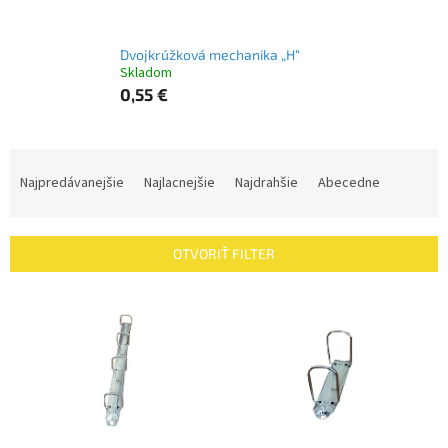
Dvojkrúžková mechanika „H“
Skladom
0,55 €
R
a
Najpredávanejšie
Najlacnejšie
Najdrahšie
Abecedne
d
e
n
OTVORIŤ FILTER
i
e
V
p
ý
r
p
o
i
d
s
u
p
k
r
t