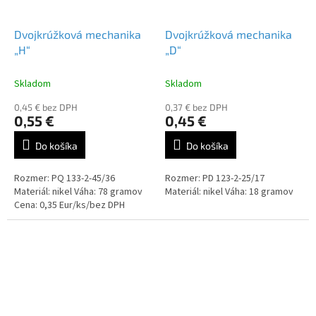
Dvojkrúžková mechanika
Dvojkrúžková mechanika
„H“
„D“
Skladom
Skladom
0,45 € bez DPH
0,37 € bez DPH
0,55 €
0,45 €
Do košíka
Do košíka
Rozmer: PQ 133-2-45/36
Rozmer: PD 123-2-25/17
Materiál: nikel Váha: 78 gramov
Materiál: nikel Váha: 18 gramov
Cena: 0,35 Eur/ks/bez DPH