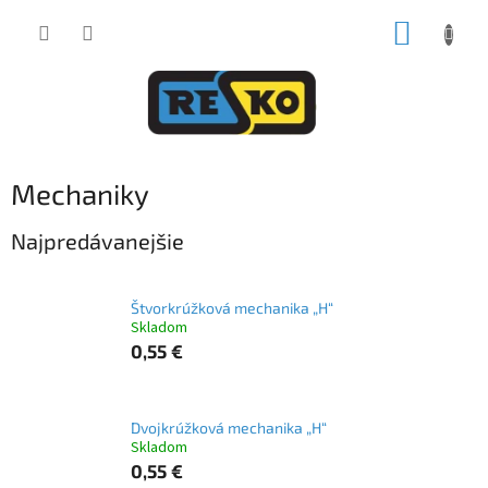
Prejsť
NÁKUP
na
obsah
KOŠÍK
Mechaniky
Najpredávanejšie
Štvorkrúžková mechanika „H“
Skladom
0,55 €
Dvojkrúžková mechanika „H“
Skladom
0,55 €