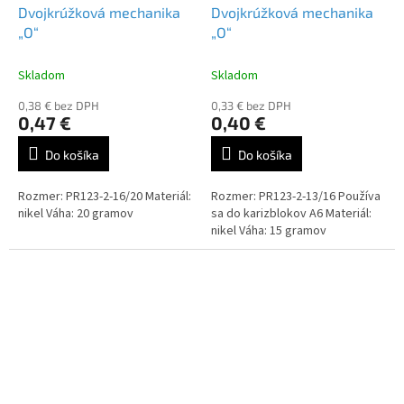
Dvojkrúžková mechanika
Dvojkrúžková mechanika
„O“
„O“
Skladom
Skladom
0,38 € bez DPH
0,33 € bez DPH
0,47 €
0,40 €
Do košíka
Do košíka
Rozmer: PR123-2-16/20 Materiál:
Rozmer: PR123-2-13/16 Používa
nikel Váha: 20 gramov
sa do karizblokov A6 Materiál:
nikel Váha: 15 gramov