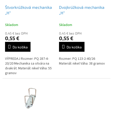
o
o
d
Štvorkrúžková mechanika
Dvojkrúžková mechanika
v
u
„H“
„H“
k
t
Skladom
Skladom
o
0,45 € bez DPH
0,45 € bez DPH
v
0,55 €
0,55 €
Do košíka
Do košíka
VÝPREDAJ Rozmer: PQ 287-4-
Rozmer: PQ 123-2-40/26
20/20 Mechanika sa otvára na
Materiál: nikel Váha: 38 gramov
dvakrát. Materiál: nikel Váha: 55
gramov