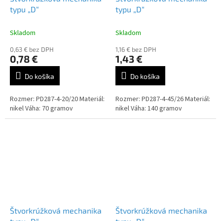
typu „D“
typu „D“
Skladom
Skladom
0,63 € bez DPH
1,16 € bez DPH
0,78 €
1,43 €
Do košíka
Do košíka
Rozmer: PD287-4-20/20 Materiál:
Rozmer: PD287-4-45/26 Materiál:
nikel Váha: 70 gramov
nikel Váha: 140 gramov
Štvorkrúžková mechanika
Štvorkrúžková mechanika