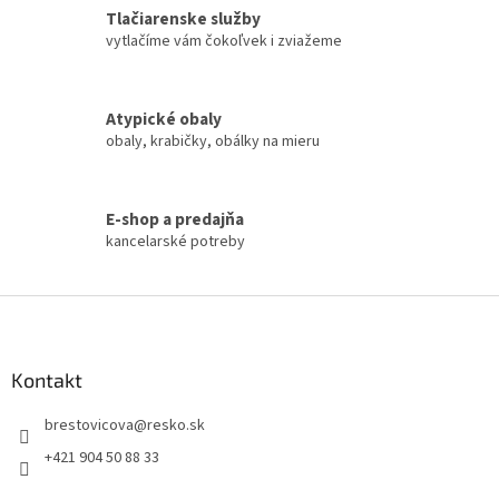
i
Tlačiarenske služby
e
vytlačíme vám čokoľvek i zviažeme
p
r
v
k
Atypické obaly
y
obaly, krabičky, obálky na mieru
v
ý
p
i
E-shop a predajňa
s
kancelarské potreby
u
Z
á
p
ä
Kontakt
t
brestovicova
@
resko.sk
i
e
+421 904 50 88 33