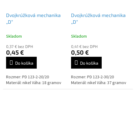
Dvojkrúžková mechanika
Dvojkrúžková mechanika
„D“
„D“
Skladom
Skladom
0,37 € bez DPH
0,41 € bez DPH
0,45 €
0,50 €
Do košíka
Do košíka
Rozmer: PD 123-2-20/20
Rozmer: PD 123-2-30/20
Materiál: nikel Váha: 18 gramov
Materiál: nikel Váha: 37 gramov