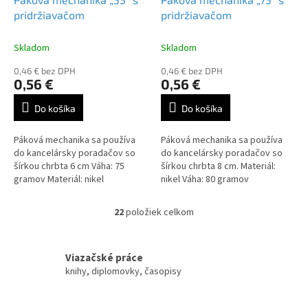
pridržiavačom
pridržiavačom
Skladom
Skladom
0,46 € bez DPH
0,46 € bez DPH
0,56 €
0,56 €
Do košíka
Do košíka
Páková mechanika sa používa
Páková mechanika sa používa
do kancelársky poradačov so
do kancelársky poradačov so
šírkou chrbta 6 cm Váha: 75
šírkou chrbta 8 cm. Materiál:
gramov Materiál: nikel
nikel Váha: 80 gramov
22
položiek celkom
O
v
l
á
Viazačské práce
d
knihy, diplomovky, časopisy
a
c