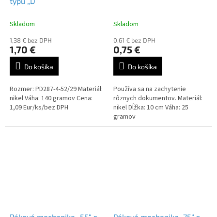
typu „D“
Skladom
Skladom
1,38 € bez DPH
0,61 € bez DPH
1,70 €
0,75 €
Do košíka
Do košíka
Rozmer: PD287-4-52/29 Materiál:
Používa sa na zachytenie
nikel Váha: 140 gramov Cena:
rôznych dokumentov. Materiál:
1,09 Eur/ks/bez DPH
nikel Dĺžka: 10 cm Váha: 25
gramov
Páková mechanika „55“ s
Páková mechanika „75“ s