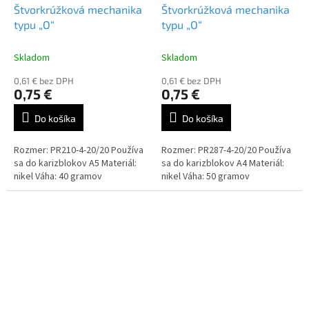
Štvorkrúžková mechanika
Štvorkrúžková mechanika
typu „O“
typu „O“
Skladom
Skladom
0,61 € bez DPH
0,61 € bez DPH
0,75 €
0,75 €
Do košíka
Do košíka
Rozmer: PR210-4-20/20 Používa
Rozmer: PR287-4-20/20 Používa
sa do karizblokov A5 Materiál:
sa do karizblokov A4 Materiál:
nikel Váha: 40 gramov
nikel Váha: 50 gramov