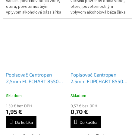
väčšinu povrchov odolá vode,
väčšinu povrchov odolá vode,
oteru, poveternostným
oteru, poveternostným
vplyvom alkoholová báza šírka
vplyvom alkoholová báza šírka
stopy 1 mm a 1-4 mm valcový
stopy 1 mm a 1-4 mm valcový
hrot a klínový hrot Farba: modrá
hrot a klínový hrot Farba:...
Popisovač Centropen
Popisovač Centropen
2,5mm FLIPCHART 8550
2.5mm FLIPCHART 8550
(Bal=4ks) Mix Farieb
červený
Skladom
Skladom
1,59 € bez DPH
0,57 € bez DPH
1,95 €
0,70 €
Do košíka
Do košíka