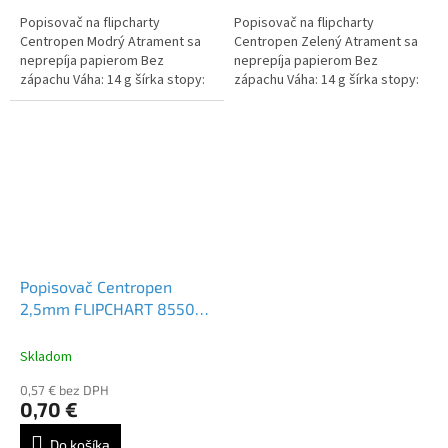
Popisovač na flipcharty
Popisovač na flipcharty
Centropen Modrý Atrament sa
Centropen Zelený Atrament sa
neprepíja papierom Bez
neprepíja papierom Bez
zápachu Váha: 14 g šírka stopy:
zápachu Váha: 14 g šírka stopy:
2,5 mm
2,5 mm
Popisovač Centropen
2,5mm FLIPCHART 8550
čierny
Skladom
0,57 € bez DPH
0,70 €
Do košíka