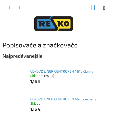
Prejsť
NÁKUP
na
obsah
KOŠÍK
Popisovače a značkovače
Najpredávanejšie
CD/DVD LINER CENTROPEN 4616 čierny
Skladom
(>5 ks)
1,15 €
CD/DVD LINER CENTROPEN 4616 červený
Skladom
1,15 €