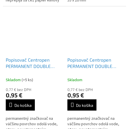
neprepíja sa cez papier klinový
55 x 20 mm
hrot šírka stopy 1-4,6 mm Farba:
modrá
Popisovač Centropen
Popisovač Centropen
PERMANENT DOUBLE
PERMANENT DOUBLE
MARKER čierny
MARKER zelený
Skladom
(>5 ks)
Skladom
0,77 € bez DPH
0,77 € bez DPH
0,95 €
0,95 €
Do košíka
Do košíka
permanentný značkovač na
permanentný značkovač na
väčšinu povrchov odolá vode,
väčšinu povrchov odolá vode,