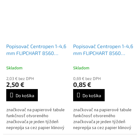
Popisovač Centropen 1-4,6
Popisovač Centropen 1-4,6
mm FLIPCHART 8560
mm FLIPCHART 8560
(Bal=4ks) Mix Farieb
zelený
Skladom
Skladom
2,03 € bez DPH
0,69 € bez DPH
2,50 €
0,85 €
Do košíka
Do košíka
značkovač na papierové tabule
značkovač na papierové tabule
funkčnosť otvoreného
funkčnosť otvoreného
značkovača je jeden týždeň
značkovača je jeden týždeň
neprepíja sa cez papier klinový
neprepíja sa cez papier klinový
hrot šírka stopy 1-4,6 mm Farba:
hrot šírka stopy 1-4,6 mm Farba:
zelená, modrá,...
zelená