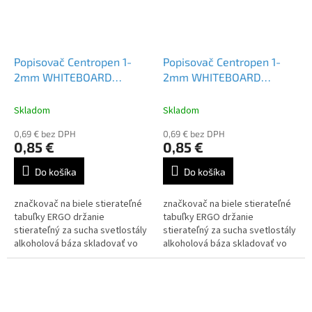
Popisovač Centropen 1-
Popisovač Centropen 1-
2mm WHITEBOARD
2mm WHITEBOARD
MARKER 2507 hnedý
MARKER 2507 žltý
Skladom
Skladom
0,69 € bez DPH
0,69 € bez DPH
0,85 €
0,85 €
Do košíka
Do košíka
značkovač na biele stierateľné
značkovač na biele stierateľné
tabuľky ERGO držanie
tabuľky ERGO držanie
stierateľný za sucha svetlostály
stierateľný za sucha svetlostály
alkoholová báza skladovať vo
alkoholová báza skladovať vo
vodorovnej polohe valcový hrot
vodorovnej polohe valcový hrot
šírka stopy 1-2...
šírka stopy 1-2...