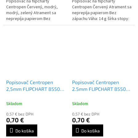
Popisovač na flipcharty
Popisovač na flipcharty
Centropen Červený, modrý,
Centropen Červený Atrament sa
modrý, zelený Atrament sa
neprepíja papierom Bez
neprepíja papierom Bez
zápachu Váha: 14 g šírka stopy:
zápachu Váha: 80 g šírka stopy:
2,5 mm
2,5 mm
Popisovač Centropen
Popisovač Centropen
2,5mm FLIPCHART 8550
2.5mm FLIPCHART 8550
modrý
zelený
Skladom
Skladom
0,57 € bez DPH
0,57 € bez DPH
0,70 €
0,70 €
Do košíka
Do košíka