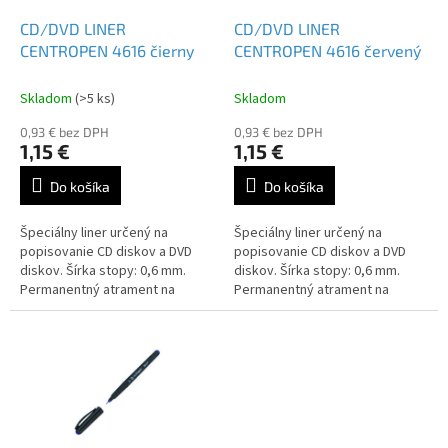
o
o
d
CD/DVD LINER
CD/DVD LINER
v
u
CENTROPEN 4616 čierny
CENTROPEN 4616 červený
k
t
Skladom
(>5 ks)
Skladom
o
0,93 € bez DPH
0,93 € bez DPH
v
1,15 €
1,15 €
Do košíka
Do košíka
Špeciálny liner určený na
Špeciálny liner určený na
popisovanie CD diskov a DVD
popisovanie CD diskov a DVD
diskov. Šírka stopy: 0,6 mm.
diskov. Šírka stopy: 0,6 mm.
Permanentný atrament na
Permanentný atrament na
alkoholovej báze.
alkoholovej báze.