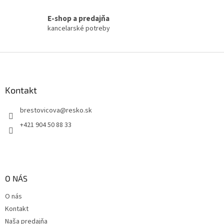
p
i
E-shop a predajňa
s
kancelarské potreby
u
Z
á
p
ä
Kontakt
t
brestovicova
@
resko.sk
i
e
+421 904 50 88 33
O NÁS
O nás
Kontakt
Naša predajňa