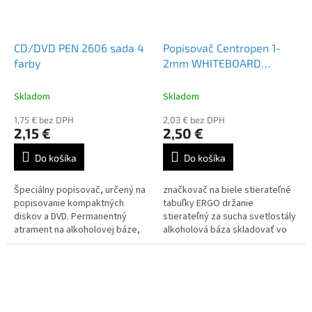
CD/DVD PEN 2606 sada 4
Popisovač Centropen 1-
farby
2mm WHITEBOARD
MARKER 2507 (Bal=6ks)
Mix Farieb
Skladom
Skladom
1,75 € bez DPH
2,03 € bez DPH
2,15 €
2,50 €
Do košíka
Do košíka
Špeciálny popisovač, určený na
značkovač na biele stierateľné
popisovanie kompaktných
tabuľky ERGO držanie
diskov a DVD. Permanentný
stierateľný za sucha svetlostály
atrament na alkoholovej báze,
alkoholová báza skladovať vo
šírka stopy písma 1 mm.
vodorovnej polohe valcový hrot
šírka stopy 1-2 mm...