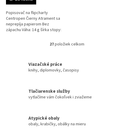
Popisovač na flipcharty
Centropen Čierny Atrament sa
neprepíja papierom Bez
zápachu Váha: 14 g šírka stopy:
2,5 mm
27
položiek celkom
O
v
l
á
Viazačské práce
d
knihy, diplomovky, časopisy
a
c
i
Tlačiarenske služby
e
vytlačíme vám čokoľvek i zviažeme
p
r
v
k
Atypické obaly
y
obaly, krabičky, obálky na mieru
v
ý