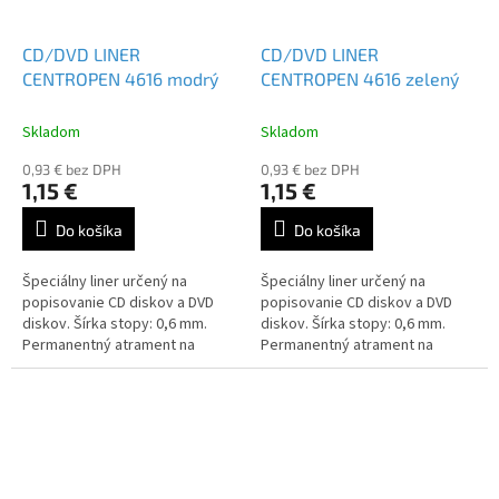
CD/DVD LINER
CD/DVD LINER
CENTROPEN 4616 modrý
CENTROPEN 4616 zelený
Skladom
Skladom
0,93 € bez DPH
0,93 € bez DPH
1,15 €
1,15 €
Do košíka
Do košíka
Špeciálny liner určený na
Špeciálny liner určený na
popisovanie CD diskov a DVD
popisovanie CD diskov a DVD
diskov. Šírka stopy: 0,6 mm.
diskov. Šírka stopy: 0,6 mm.
Permanentný atrament na
Permanentný atrament na
alkoholovej báze.
alkoholovej báze.