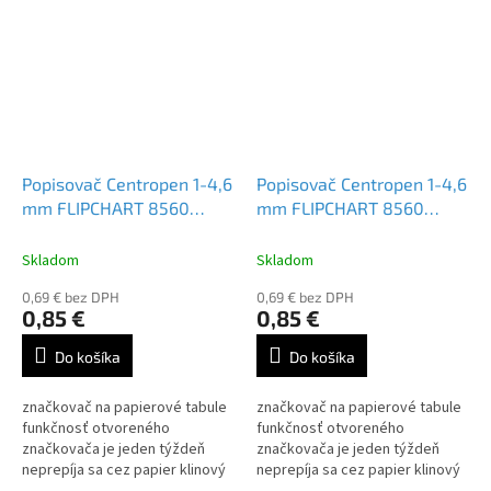
Popisovač Centropen 1-4,6
Popisovač Centropen 1-4,6
mm FLIPCHART 8560
mm FLIPCHART 8560
červený
čierny
Skladom
Skladom
0,69 € bez DPH
0,69 € bez DPH
0,85 €
0,85 €
Do košíka
Do košíka
značkovač na papierové tabule
značkovač na papierové tabule
funkčnosť otvoreného
funkčnosť otvoreného
značkovača je jeden týždeň
značkovača je jeden týždeň
neprepíja sa cez papier klinový
neprepíja sa cez papier klinový