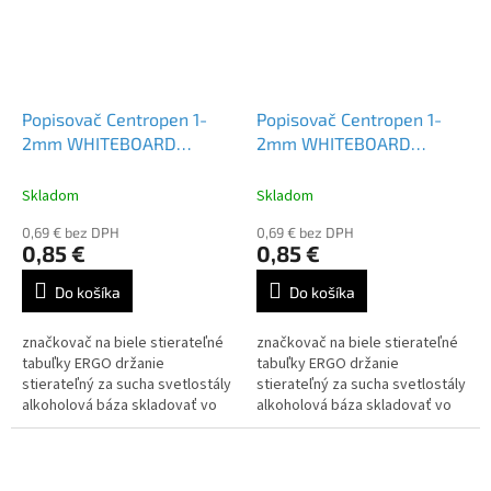
Popisovač Centropen 1-
Popisovač Centropen 1-
2mm WHITEBOARD
2mm WHITEBOARD
MARKER 2507 zelený
MARKER 2507 červený
Skladom
Skladom
0,69 € bez DPH
0,69 € bez DPH
0,85 €
0,85 €
Do košíka
Do košíka
značkovač na biele stierateľné
značkovač na biele stierateľné
tabuľky ERGO držanie
tabuľky ERGO držanie
stierateľný za sucha svetlostály
stierateľný za sucha svetlostály
alkoholová báza skladovať vo
alkoholová báza skladovať vo
vodorovnej polohe valcový hrot
vodorovnej polohe valcový hrot
šírka stopy 1-2...
šírka stopy 1-2...