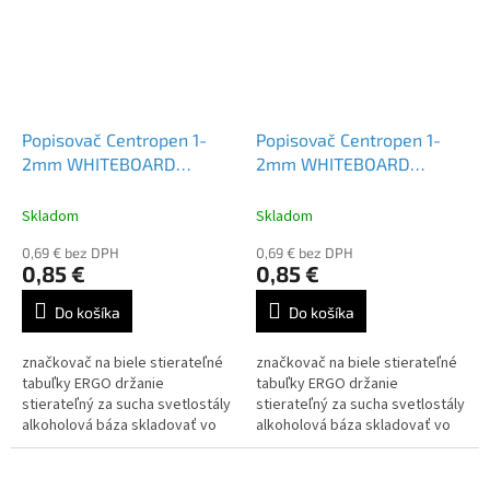
Popisovač Centropen 1-
Popisovač Centropen 1-
2mm WHITEBOARD
2mm WHITEBOARD
MARKER 2507 modrý
MARKER 2507 čierny
Skladom
Skladom
0,69 € bez DPH
0,69 € bez DPH
0,85 €
0,85 €
Do košíka
Do košíka
značkovač na biele stierateľné
značkovač na biele stierateľné
tabuľky ERGO držanie
tabuľky ERGO držanie
stierateľný za sucha svetlostály
stierateľný za sucha svetlostály
alkoholová báza skladovať vo
alkoholová báza skladovať vo
vodorovnej polohe valcový hrot
vodorovnej polohe valcový hrot
šírka stopy 1-2...
šírka stopy 1-2...