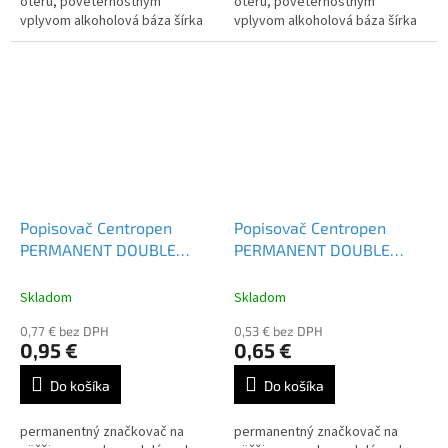
oteru, poveternostným
oteru, poveternostným
vplyvom alkoholová báza šírka
vplyvom alkoholová báza šírka
stopy 1 mm a 1-4 mm valcový
stopy 1 mm a 1-4 mm valcový
hrot a klínový hrot Farba:...
hrot a klínový hrot Farba:...
Popisovač Centropen
Popisovač Centropen
PERMANENT DOUBLE
PERMANENT DOUBLE
MARKER modrý
MARKER 1666 červený
Skladom
Skladom
0,77 € bez DPH
0,53 € bez DPH
0,95 €
0,65 €
Do košíka
Do košíka
permanentný značkovač na
permanentný značkovač na