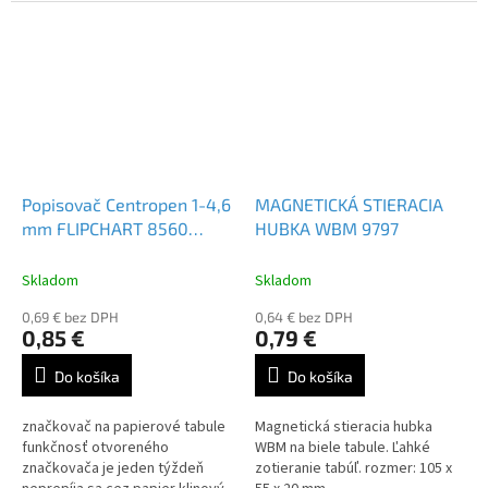
hrot šírka stopy 1-4,6 mm Farba:
hrot šírka stopy 1-4,6 mm Farba:
červená
čierna
Popisovač Centropen 1-4,6
MAGNETICKÁ STIERACIA
mm FLIPCHART 8560
HUBKA WBM 9797
modrý
Skladom
Skladom
0,69 € bez DPH
0,64 € bez DPH
0,85 €
0,79 €
Do košíka
Do košíka
značkovač na papierové tabule
Magnetická stieracia hubka
funkčnosť otvoreného
WBM na biele tabule. Ľahké
značkovača je jeden týždeň
zotieranie tabúľ. rozmer: 105 x