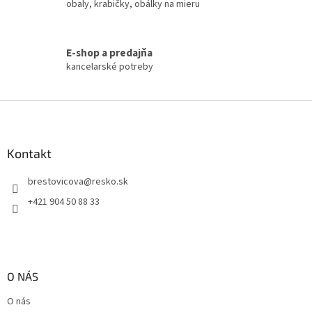
obaly, krabičky, obálky na mieru
v
ý
p
i
E-shop a predajňa
s
kancelarské potreby
u
Z
á
p
ä
Kontakt
t
brestovicova
@
resko.sk
i
e
+421 904 50 88 33
O NÁS
O nás