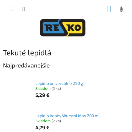
Prejsť
NÁKUP
na
obsah
KOŠÍK
Tekuté lepidlá
Najpredávanejšie
Lepidlo univerzálne 250 g
Skladom
(5 ks)
5,29 €
Lepidlo hobby Wurstol Max 200 ml
Skladom
(2 ks)
4,79 €