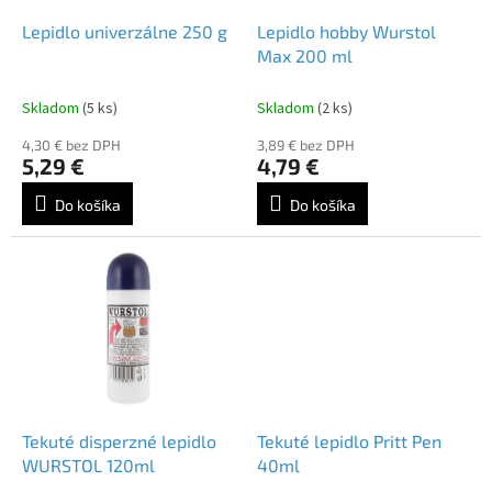
o
o
d
Lepidlo univerzálne 250 g
Lepidlo hobby Wurstol
v
u
Max 200 ml
k
t
Skladom
(5 ks)
Skladom
(2 ks)
o
4,30 € bez DPH
3,89 € bez DPH
v
5,29 €
4,79 €
Do košíka
Do košíka
Tekuté disperzné lepidlo
Tekuté lepidlo Pritt Pen
WURSTOL 120ml
40ml