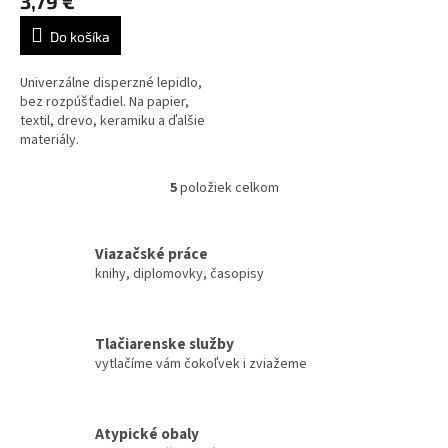
3,79 €
Do košíka
Univerzálne disperzné lepidlo,
bez rozpúšťadiel. Na papier,
textil, drevo, keramiku a ďalšie
materiály.
5
položiek celkom
O
v
l
á
Viazačské práce
d
knihy, diplomovky, časopisy
a
c
i
Tlačiarenske služby
e
vytlačíme vám čokoľvek i zviažeme
p
r
v
k
Atypické obaly
y