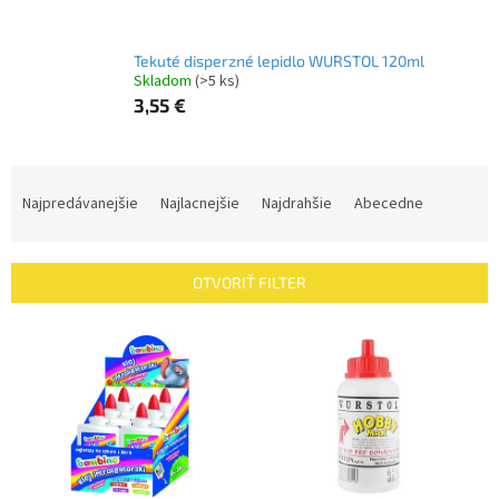
Tekuté disperzné lepidlo WURSTOL 120ml
Skladom
(>5 ks)
3,55 €
R
a
Najpredávanejšie
Najlacnejšie
Najdrahšie
Abecedne
d
e
n
OTVORIŤ FILTER
i
e
V
p
ý
r
p
o
i
d
s
u
p
k
r
t