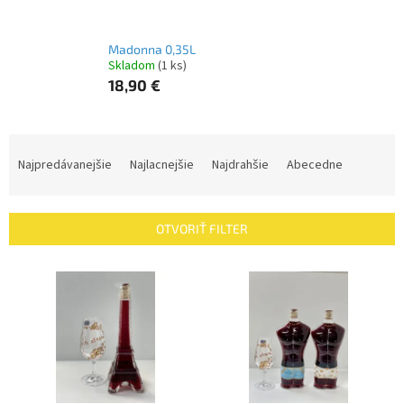
Madonna 0,35L
Skladom
(1 ks)
18,90 €
R
a
Najpredávanejšie
Najlacnejšie
Najdrahšie
Abecedne
d
e
n
OTVORIŤ FILTER
i
e
V
p
ý
r
p
o
i
d
s
u
p
k
r
t