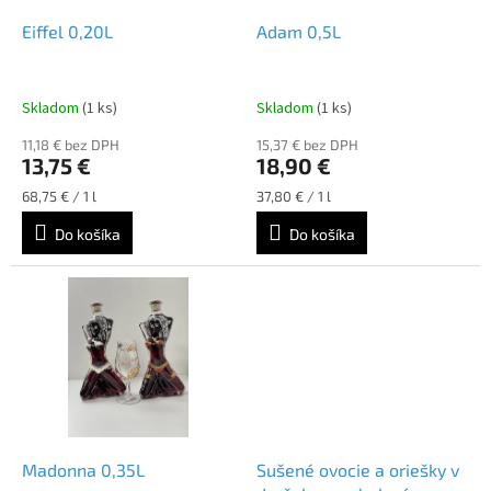
o
o
d
Eiffel 0,20L
Adam 0,5L
v
u
k
t
Skladom
(1 ks)
Skladom
(1 ks)
o
11,18 € bez DPH
15,37 € bez DPH
v
13,75 €
18,90 €
Jednotková
Jednotková
68,75 € / 1 l
37,80 € / 1 l
cena:
cena:
Do košíka
Do košíka
Madonna 0,35L
Sušené ovocie a oriešky v