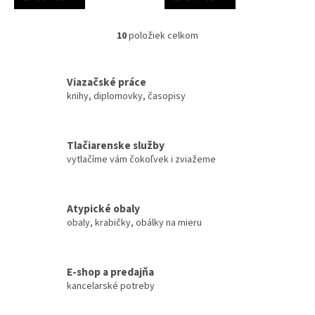
10
položiek celkom
O
v
l
á
Viazačské práce
d
knihy, diplomovky, časopisy
a
c
i
Tlačiarenske služby
e
vytlačíme vám čokoľvek i zviažeme
p
r
v
k
Atypické obaly
y
obaly, krabičky, obálky na mieru
v
ý
p
i
E-shop a predajňa
s
kancelarské potreby
u