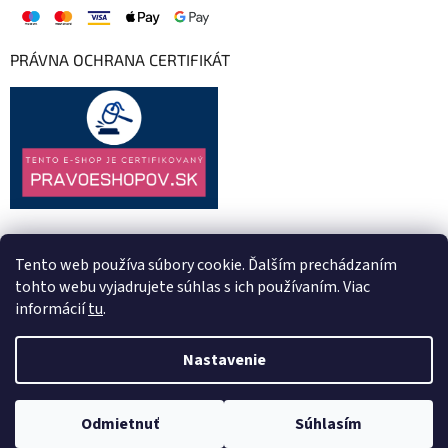
PRÁVNA OCHRANA CERTIFIKÁT
Tento web používa súbory cookie. Ďalším prechádzaním
tohto webu vyjadrujete súhlas s ich používaním. Viac
informácií
tu
.
Nastavenie
Vytvoril Shoptet
Odmietnuť
Súhlasím
Copyright 2026
RESKO
. Všetky práva vyhradené.