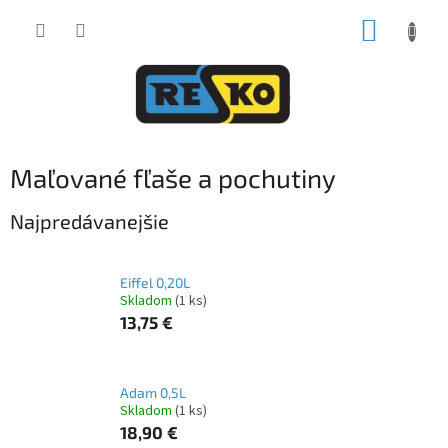
Prejsť
NÁKUP
na
obsah
KOŠÍK
Maľované fľaše a pochutiny
Najpredávanejšie
Eiffel 0,20L
Skladom
(1 ks)
13,75 €
Adam 0,5L
Skladom
(1 ks)
18,90 €