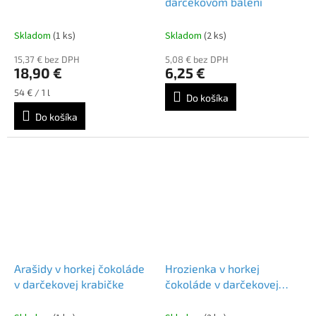
darčekovom balení
Skladom
(1 ks)
Skladom
(2 ks)
15,37 € bez DPH
5,08 € bez DPH
18,90 €
6,25 €
Jednotková
54 € / 1 l
Do košíka
cena:
Do košíka
Arašidy v horkej čokoláde
Hrozienka v horkej
v darčekovej krabičke
čokoláde v darčekovej
krabičke