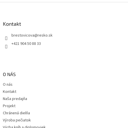
Z
á
p
ä
Kontakt
t
brestovicova
@
resko.sk
i
e
+421 904 50 88 33
O NÁS
O nás
Kontakt
Naša predajňa
Projekt
Chránená dielňa
Výroba pečiatok
Väzba kníh a diplomoviek