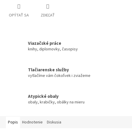
OPÝTAŤ SA
ZDIEĽAŤ
Viazačské práce
knihy, diplomovky, časopisy
Tlačiarenske služby
vytlačíme vám čokoľvek i zviažeme
Atypické obaly
obaly, krabičky, obálky na mieru
Popis
Hodnotenie
Diskusia