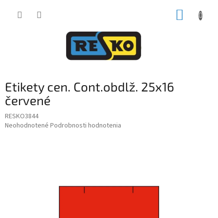
Prejsť
NÁKUP
na
obsah
KOŠÍK
Etikety cen. Cont.obdlž. 25x16
červené
RESKO3844
Priemerné
Neohodnotené
Podrobnosti hodnotenia
hodnotenie
produktu
je
0,0
z
5
hviezdičiek.