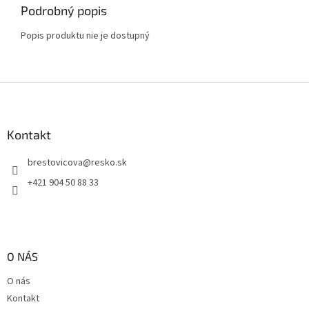
Podrobný popis
Popis produktu nie je dostupný
Z
á
p
ä
Kontakt
t
brestovicova
@
resko.sk
i
e
+421 904 50 88 33
O NÁS
O nás
Kontakt