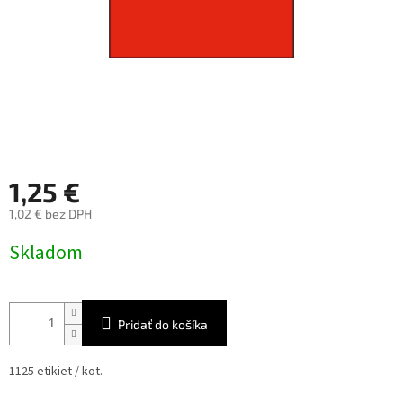
1,25 €
1,02 € bez DPH
Jednotková
Skladom
cena:
Pridať do košíka
1125 etikiet / kot.