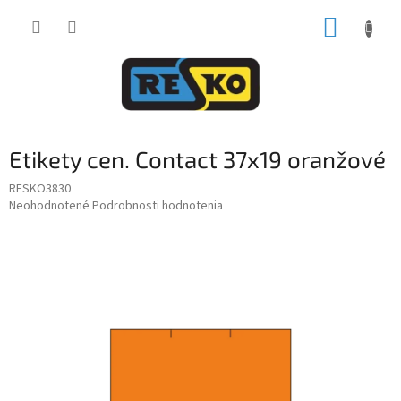
Prejsť
NÁKUP
na
obsah
KOŠÍK
Etikety cen. Contact 37x19 oranžové
RESKO3830
Priemerné
Neohodnotené
Podrobnosti hodnotenia
hodnotenie
produktu
je
0,0
z
5
hviezdičiek.