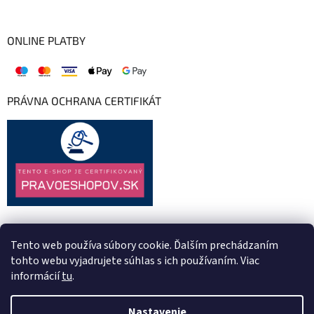
ONLINE PLATBY
PRÁVNA OCHRANA CERTIFIKÁT
Tento web používa súbory cookie. Ďalším prechádzaním
tohto webu vyjadrujete súhlas s ich používaním. Viac
informácií
tu
.
Nastavenie