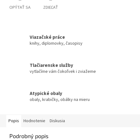
OPÝTAŤ SA
ZDIEĽAŤ
Viazačské práce
knihy, diplomovky, časopisy
Tlačiarenske služby
vytlačíme vám čokoľvek i zviažeme
Atypické obaly
obaly, krabičky, obálky na mieru
Popis
Hodnotenie
Diskusia
Podrobný popis