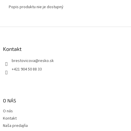
Popis produktu nie je dostupný
Z
á
p
ä
Kontakt
t
brestovicova
@
resko.sk
i
e
+421 904 50 88 33
O NÁS
O nás
Kontakt
Naša predajňa