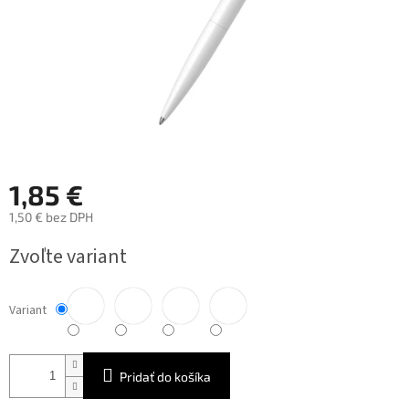
1,85 €
1,50 € bez DPH
Jednotková
Zvoľte variant
cena:
Variant
Pridať do košíka