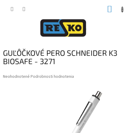
Prejsť
NÁKUP
na
obsah
KOŠÍK
GUĽÔČKOVÉ PERO SCHNEIDER K3
BIOSAFE - 3271
Priemerné
Neohodnotené
Podrobnosti hodnotenia
hodnotenie
produktu
je
0,0
z
5
hviezdičiek.