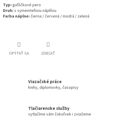
Typ
:
guľôčkové pero
Druh
:
s vymeniteľnou náplňou
Farba náplne
:
čierna /
červená /
modrá /
zelená
OPÝTAŤ SA
ZDIEĽAŤ
Viazačské práce
knihy, diplomovky, časopisy
Tlačiarenske služby
vytlačíme vám čokoľvek i zviažeme