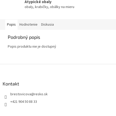
Atypické obaly
obaly, krabičky, obálky na mieru
Popis
Hodnotenie
Diskusia
Podrobný popis
Popis produktu nie je dostupný
Z
á
p
ä
Kontakt
t
brestovicova
@
resko.sk
i
e
+421 904 50 88 33