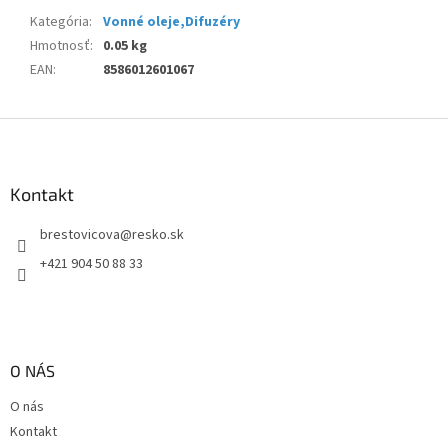
Kategória
:
Vonné oleje,Difuzéry
Hmotnosť
:
0.05 kg
EAN
:
8586012601067
Z
á
p
ä
Kontakt
t
brestovicova
@
resko.sk
i
e
+421 904 50 88 33
O NÁS
O nás
Kontakt