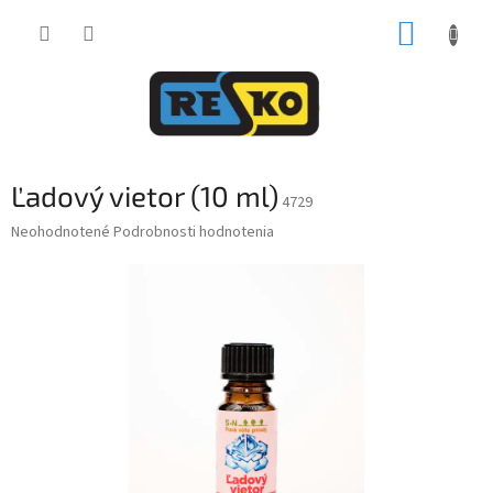
Prejsť
NÁKUP
na
obsah
KOŠÍK
Ľadový vietor (10 ml)
4729
Priemerné
Neohodnotené
Podrobnosti hodnotenia
hodnotenie
produktu
je
0,0
z
5
hviezdičiek.