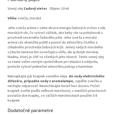
Vonný olej
Ľadový vietor
Objem: 10 ml
Vôňa:
svieža, morská
Jeho svieža aróma v sebe ukrýva energiu ľadových vrchov a silu
morských vĺn, čo vytvorí zážitok, ako keby ste sa pohybovali v
prostredí severného ľadového póla. Jeho svieža a morská
aróma vás okamžite pohltí a ponorí do atmosféry čistého a
chladivého prostredia ľadových krýh. Jemný nádych morského
vzduchu nenesie len osviežujúcu vôňu, ale aj dotyk morskej
hladiny, ktorý je cítiť vo všetkých jeho tónoch. Tento vonný olej
sa stane vašim verným spoločníkom pri relaxácii a oddychu,
pretože vytvorí jedinečnú atmosféru pokoja a harmónie.
Nakvapkajte pár kvapiek vonného oleja
do vody elektrického
difuzéra, prípadne vody v aromalampe,
zapáľte sviečku a
nechajte odparovať. Nenechávajte horieť bez dozoru. Počet
kvapiek zvoľte podľa veľkosti miestnosti, v menších priestoroch
postačia dve kvapky, vo väčších miestnostiach použite 5-8
kvapiek.
Dodatočné parametre