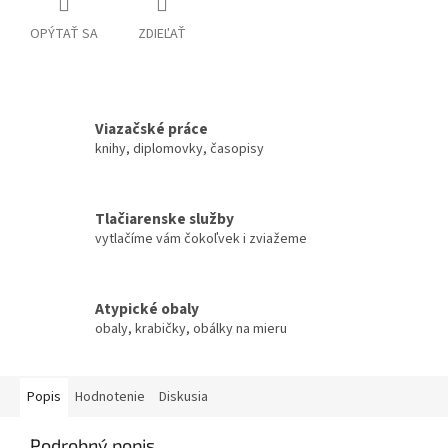
OPÝTAŤ SA
ZDIEĽAŤ
Viazačské práce
knihy, diplomovky, časopisy
Tlačiarenske služby
vytlačíme vám čokoľvek i zviažeme
Atypické obaly
obaly, krabičky, obálky na mieru
Popis
Hodnotenie
Diskusia
Podrobný popis