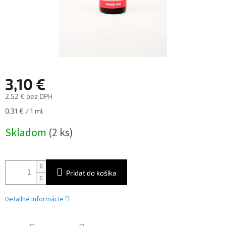
3,10 €
2,52 € bez DPH
Jednotková
0,31 € / 1 ml
cena:
Skladom
(2 ks)
Pridať do košíka
Detailné informácie