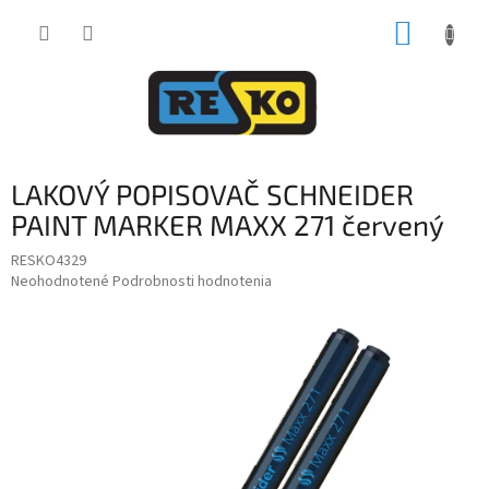
Prejsť
NÁKUP
na
obsah
KOŠÍK
LAKOVÝ POPISOVAČ SCHNEIDER
PAINT MARKER MAXX 271 červený
RESKO4329
Priemerné
Neohodnotené
Podrobnosti hodnotenia
hodnotenie
produktu
je
0,0
z
5
hviezdičiek.