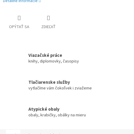
Detailné informácie
OPÝTAŤ SA
ZDIEĽAŤ
Viazačské práce
knihy, diplomovky, časopisy
Tlačiarenske služby
vytlačíme vám čokoľvek i zviažeme
Atypické obaly
obaly, krabičky, obálky na mieru