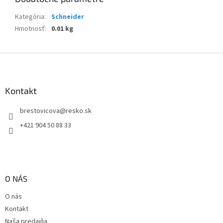
Kategória
:
Schneider
Hmotnosť
:
0.01 kg
Z
á
p
ä
Kontakt
t
brestovicova
@
resko.sk
i
e
+421 904 50 88 33
O NÁS
O nás
Kontakt
Naša predajňa