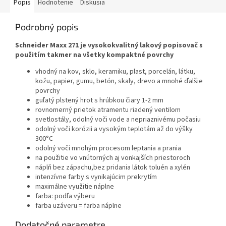
Popis
Hodnotenie
Diskusia
Podrobný popis
Schneider Maxx 271 je vysokokvalitný lakový popisovač s
použitím takmer na všetky kompaktné povrchy
vhodný na kov, sklo, keramiku, plast, porcelán, látku,
kožu, papier, gumu, betón, skaly, drevo a mnohé ďalšie
povrchy
guľatý plstený hrot s hrúbkou čiary 1-2 mm
rovnomerný prietok atramentu riadený ventilom
svetlostály, odolný voči vode a nepriaznivému počasiu
odolný voči korózii a vysokým teplotám až do výšky
300°C
odolný voči mnohým procesom leptania a prania
na použitie vo vnútorných aj vonkajších priestoroch
náplň bez zápachu,bez pridania látok toluén a xylén
intenzívne farby s vynikajúcim prekrytím
maximálne využitie náplne
farba: podľa výberu
farba uzáveru = farba náplne
Dodatočné parametre