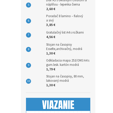
Diár A5 s okrúhlym chrbtom a
náplňou - lepenka čierna
2,60 €
Poradač 8 lamino – fialový
a sivý
3,85 €
Gratulačný list A4 s rožkami
4,56 €
Stojan na časopisy
Esselte,archivačný, modrá
1,30 €
Odkladacia mapa 253/OM3 A4 s
gum.lesk. kartón modrá
1,79 €
Stojan na časopisy, 80 mm,
lakovaný modrá
1,30 €