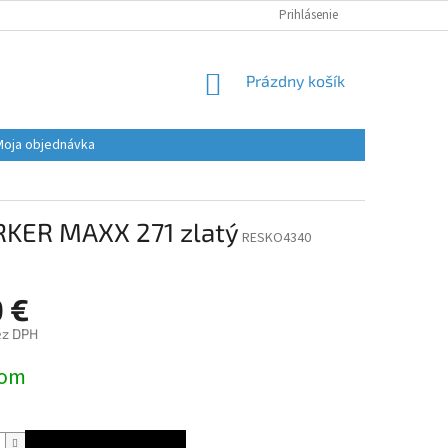
Prihlásenie
NÁKUPNÝ
Prázdny košík
KOŠÍK
Moja objednávka
KER MAXX 271 zlatý
RESKO4340
0 €
ez DPH
ová
dom