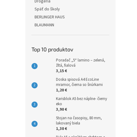
Drogéria
Späť do školy
BERLINGER HAUS
BLAUMANN
Top 10 produktov
Poradač „5“ lamino – zelená,
žltá, fialová
3,15 €
Doska spisová A4 EcoLine
mramor, čierna so šnúrkami
1,20 €
Karisblok A5 bez náplne- čierny
eko
3,90 €
Stojan na časopisy, 80 mm,
lakovaný biela
1,30 €