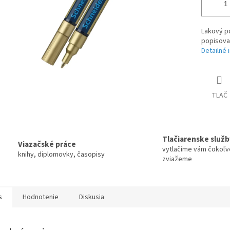
Lakový p
popisova
Detailné 
TLAČ
Tlačiarenske služb
Viazačské práce
vytlačíme vám čokoľv
knihy, diplomovky, časopisy
zviažeme
s
Hodnotenie
Diskusia