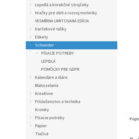
Lepidlá a korekčné strojčeky
Hračky pre deti a rozvoj motoriky
VESMÍRNA LIMITOVANÁ EDÍCIA
Darčekové tašky
Etikety
Schneider
PÍSACIE POTREBY
LEPIDLÁ
POMÔCKY PRE GDPR
Kalendáre a diáre
Blahozelania
Kreatívne
Príslušenstvo a technika
Kroniky
Písacie potreby
Popi
Papier
Tlačivá