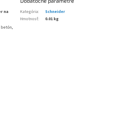
Dodatočné parametre
er na
Kategória
:
Schneider
Hmotnosť
:
0.01 kg
, betón,