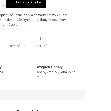
Pridať do košíka
opisovač Schneider Paint marker Maxx 271 pre
nie takmer všetkých kompaktných povrchov
informácie
OPÝTAŤ SA
ZDIEĽAŤ
y
Atypické obaly
ek i
obaly, krabičky, obálky na
mieru