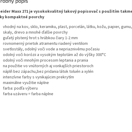
robný popis
eider Maxx 271 je vysokokvalitný lakový popisovač s použitím takm
ky kompaktné povrchy
vhodný na kov, sklo, keramiku, plast, porcelán, látku, kožu, papier, gumu
skaly, drevo a mnohé ďalšie povrchy
guľatý plstený hrot s hrúbkou čiary 1-2 mm
rovnomerný prietok atramentu riadený ventilom
svetlostály, odolný voči vode a nepriaznivému počasiu
odolný voči korózii a vysokým teplotám až do výšky 300°C
odolný voči mnohým procesom leptania a prania
na použitie vo vnútorných aj vonkajších priestoroch
náplň bez zápachu,bez pridania látok toluén a xylén
intenzívne farby s vynikajúcim prekrytím
maximálne využitie náplne
farba: podľa výberu
farba uzáveru = farba náplne