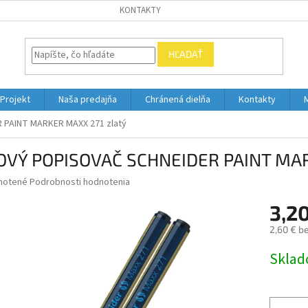
KONTAKTY
HĽADAŤ
Projekt
Naša predajňa
Chránená dielňa
Kontakty
PAINT MARKER MAXX 271 zlatý
OVÝ POPISOVAČ SCHNEIDER PAINT MAR
né
notené
Podrobnosti hodnotenia
nie
3,2
u
2,60 € b
Jednotk
Skla
cena:
iek.