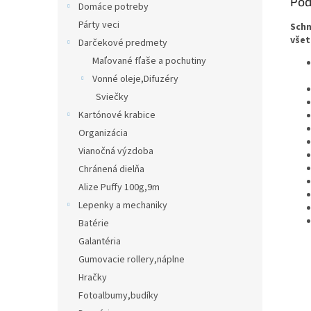
Pod
Domáce potreby
Párty veci
Schn
všet
Darčekové predmety
Maľované fľaše a pochutiny
Vonné oleje,Difuzéry
Sviečky
Kartónové krabice
Organizácia
Vianočná výzdoba
Chránená dielňa
Alize Puffy 100g,9m
Lepenky a mechaniky
Batérie
Galantéria
Gumovacie rollery,náplne
Hračky
Fotoalbumy,budíky