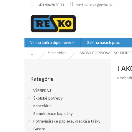
Prejsť
+421 904 50 88 33
brestovicova@resko.sk
na
obsah
Väzba kníh a diplomoviek
Galéria našich prác
Domov
Schneider
LAKOVÝ POPISOVAČ SCHNEIDER 
B
LAK
o
Preskočiť
č
Priemer
Neohod
Kategórie
kategórie
n
hodnote
ý
produkt
VÝPREDAJ
p
je
Školské potreby
0,0
a
z
Kancelária
n
5
e
Samolepiace kapsičky
hviezdič
l
Potravinárske papiere, vrecká a tašky
Gastro