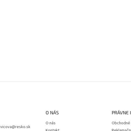
O NÁS
PRÁVNE 
O nás
Obchodné 
vicova
@
resko.sk
Kontakt
Reklamačn