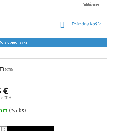
Prihlásenie
NÁKUPNÝ
Prázdny košík
KOŠÍK
Moja objednávka
om
5385
5 €
ez DPH
ová
dom
(>5 ks)