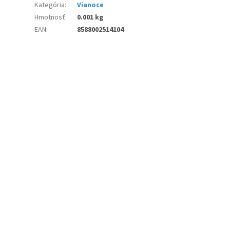
Kategória
:
Vianoce
Hmotnosť
:
0.001 kg
EAN
:
8588002514104