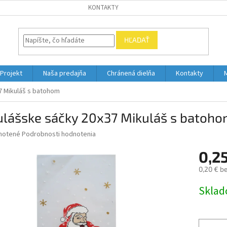
KONTAKTY
HĽADAŤ
Projekt
Naša predajňa
Chránená dielňa
Kontakty
7 Mikuláš s batohom
ulášske sáčky 20x37 Mikuláš s batoh
né
notené
Podrobnosti hodnotenia
nie
0,2
u
0,20 € b
Jednotk
Skla
cena:
iek.