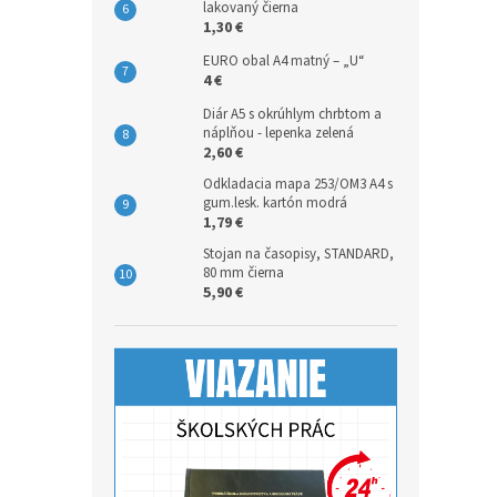
lakovaný čierna
1,30 €
EURO obal A4 matný – „U“
4 €
Diár A5 s okrúhlym chrbtom a
náplňou - lepenka zelená
2,60 €
Odkladacia mapa 253/OM3 A4 s
gum.lesk. kartón modrá
1,79 €
Stojan na časopisy, STANDARD,
80 mm čierna
5,90 €