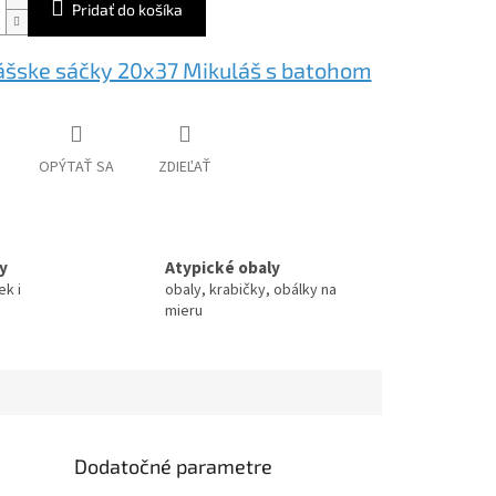
Pridať do košíka
ášske sáčky 20x37 Mikuláš s batohom
OPÝTAŤ SA
ZDIEĽAŤ
y
Atypické obaly
ek i
obaly, krabičky, obálky na
mieru
Dodatočné parametre