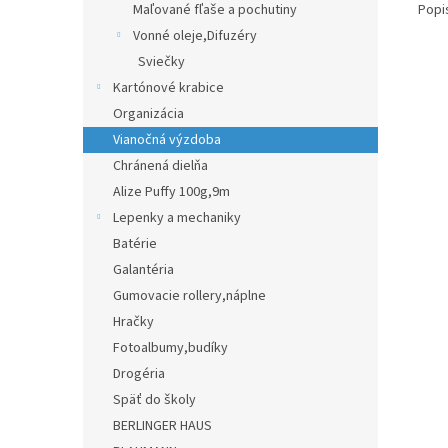
Popi
Maľované fľaše a pochutiny
Vonné oleje,Difuzéry
Sviečky
Kartónové krabice
Organizácia
Vianočná výzdoba
Chránená dielňa
Alize Puffy 100g,9m
Lepenky a mechaniky
Batérie
Galantéria
Gumovacie rollery,náplne
Hračky
Fotoalbumy,budíky
Drogéria
Späť do školy
BERLINGER HAUS