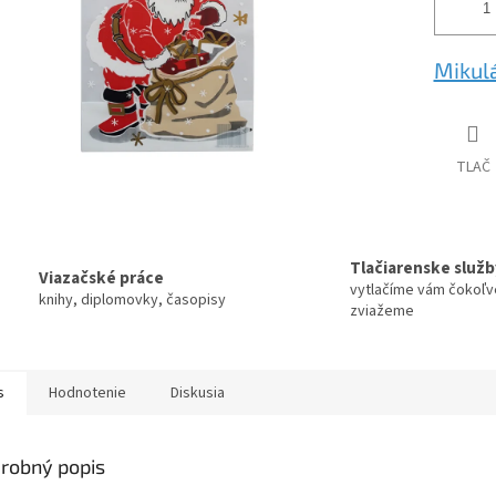
Mikul
TLAČ
Tlačiarenske služb
Viazačské práce
vytlačíme vám čokoľv
knihy, diplomovky, časopisy
zviažeme
s
Hodnotenie
Diskusia
robný popis