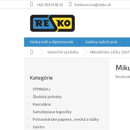
Prejsť
+421 904 50 88 33
brestovicova@resko.sk
na
obsah
Väzba kníh a diplomoviek
Galéria našich prác
Domov
Vianočná výzdoba
Mikulášske sáčky 20x3
B
Mik
o
Preskočiť
č
Priemer
Neohod
Kategórie
kategórie
n
hodnote
ý
produkt
VÝPREDAJ
p
je
Školské potreby
0,0
a
z
Kancelária
n
5
e
Samolepiace kapsičky
hviezdič
l
Potravinárske papiere, vrecká a tašky
Gastro