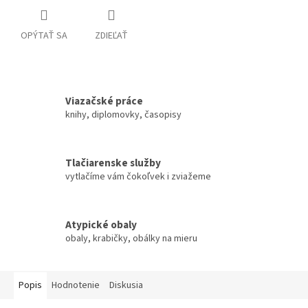
OPÝTAŤ SA
ZDIEĽAŤ
Viazačské práce
knihy, diplomovky, časopisy
Tlačiarenske služby
vytlačíme vám čokoľvek i zviažeme
Atypické obaly
obaly, krabičky, obálky na mieru
Popis
Hodnotenie
Diskusia