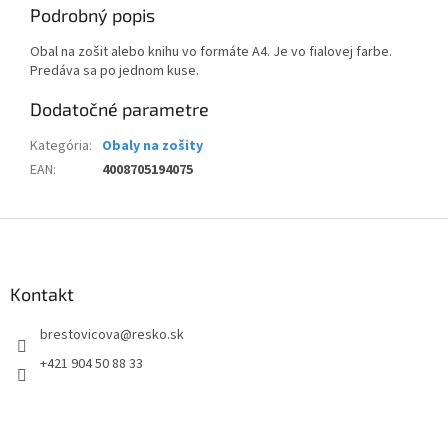
Podrobný popis
Obal na zošit alebo knihu vo formáte A4. Je vo fialovej farbe.
Predáva sa po jednom kuse.
Dodatočné parametre
Kategória
:
Obaly na zošity
EAN
:
4008705194075
Z
á
p
ä
Kontakt
t
brestovicova
@
resko.sk
i
e
+421 904 50 88 33