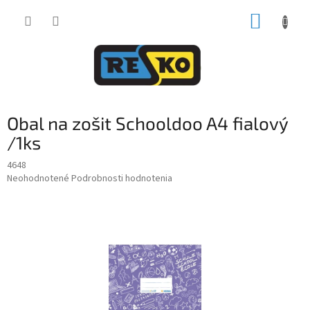
Prejsť
NÁKUP
na
obsah
KOŠÍK
Obal na zošit Schooldoo A4 fialový
/1ks
4648
Priemerné
Neohodnotené
Podrobnosti hodnotenia
hodnotenie
produktu
je
0,0
z
5
hviezdičiek.