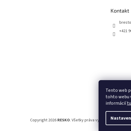
t
Kontakt
i
e
bresto
+421 9
Tento web p
tohto webu v
informácií
t
Nastaven
Copyright 2026
RESKO
. Všetky práva vyhradené.