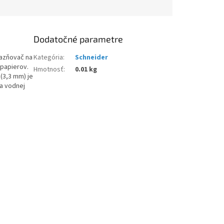
Dodatočné parametre
razňovač na
Kategória
:
Schneider
 papierov.
Hmotnosť
:
0.01 kg
 (3,3 mm) je
na vodnej