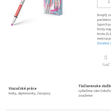
Dvojitý z
pastelov
typoch pa
hroty maj
hrotu (3,
mm) na po
Detailné 
TLAČ
Tlačiarenske služb
Viazačské práce
vytlačíme vám čokoľv
knihy, diplomovky, časopisy
zviažeme