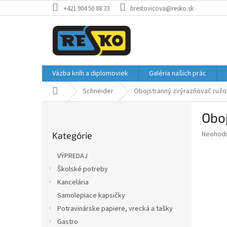
Prejsť
+421 904 50 88 33
brestovicova@resko.sk
na
obsah
Väzba kníh a diplomoviek
Galéria našich prác
Domov
Schneider
Obojstranný zvýrazňovač ružo
B
Obo
o
Preskočiť
č
Priemer
Neohod
Kategórie
kategórie
n
hodnote
ý
produkt
VÝPREDAJ
p
je
Školské potreby
0,0
a
z
Kancelária
n
5
e
Samolepiace kapsičky
hviezdič
l
Potravinárske papiere, vrecká a tašky
Gastro