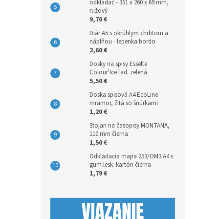
odkladač - 351 x 260 x 69 mm,
ružový
9,70 €
Diár A5 s okrúhlym chrbtom a
náplňou - lepenka bordo
2,60 €
Dosky na spisy Esselte
Colour'Ice ľad. zelená
5,50 €
Doska spisová A4 EcoLine
mramor, žltá so šnúrkami
1,20 €
Stojan na časopisy MONTANA,
110 mm čierna
1,50 €
Odkladacia mapa 253/OM3 A4 s
gum.lesk. kartón čierna
1,79 €