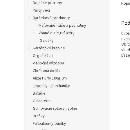
Domáce potreby
Popi
Párty veci
Darčekové predmety
Pod
Maľované fľaše a pochutiny
Vonné oleje,Difuzéry
Dvoj
ozna
Sviečky
Obidv
Kartónové krabice
vhod
báze
Organizácia
Vianočná výzdoba
Chránená dielňa
Alize Puffy 100g,9m
Lepenky a mechaniky
Batérie
Galantéria
Gumovacie rollery,náplne
Hračky
Fotoalbumy,budíky