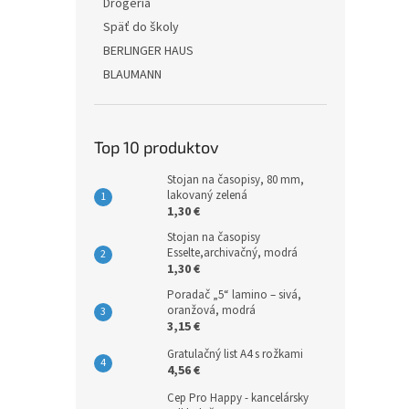
Drogéria
Späť do školy
BERLINGER HAUS
BLAUMANN
Top 10 produktov
Stojan na časopisy, 80 mm,
lakovaný zelená
1,30 €
Stojan na časopisy
Esselte,archivačný, modrá
1,30 €
Poradač „5“ lamino – sivá,
oranžová, modrá
3,15 €
Gratulačný list A4 s rožkami
4,56 €
Cep Pro Happy - kancelársky