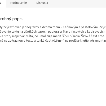
s
Hodnotenie
Diskusia
robný popis
itý zvýrazňovač jednej farby s dvoma tónmi - neónovým a pastelovým. Zvý
čovanie textu na všetkých typoch papiera vrátane faxových a kopírovacích
a hroty majú tvar dláta, čo umožňuje meniť šírku písania. Široká časť hrotu
ná na zvýraznenie textu a tenká časť (0,6 mm) na podčiarknutie. Atrament 
.