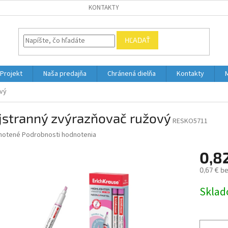
KONTAKTY
HĽADAŤ
Projekt
Naša predajňa
Chránená dielňa
Kontakty
vý
jstranný zvýrazňovač ružový
RESKO5711
né
notené
Podrobnosti hodnotenia
nie
0,8
u
0,67 € b
Jednotk
Skla
cena:
iek.