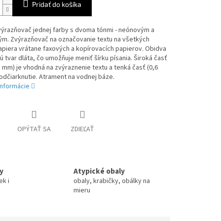
Pridať do košíka
výrazňovač jednej farby s dvoma tónmi - neónovým a
ým. Zvýrazňovač na označovanie textu na všetkých
piera vrátane faxových a kopírovacích papierov. Obidva
ú tvar dláta, čo umožňuje meniť šírku písania. Široká časť
3 mm) je vhodná na zvýraznenie textu a tenká časť (0,6
dčiarknutie. Atrament na vodnej báze.
informácie
OPÝTAŤ SA
ZDIEĽAŤ
y
Atypické obaly
ek i
obaly, krabičky, obálky na
mieru