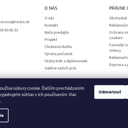
O NÁS
PRÁVNE 
O nás
Obchodné 
vicova
@
resko.sk
Kontakt
Reklamačn
04 50 88 33
Naša predajňa
Ochrana os
cookies
Projekt
Formulár n
Chránená dielňa
zmluvy
Výroba pečiatok
Reklamačný
Väzba kníh a diplomoviek
Doprava a 
Galéria našich prác
oužíva súbory cookie. Ďalším prechádzaním
Odmietnuť
yjadrujete súhlas s ich používaním. Viac
u
.
ie