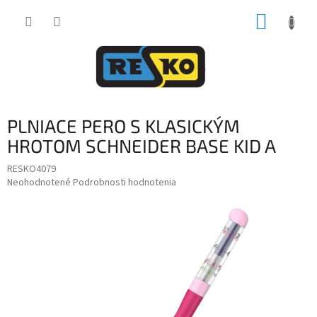
Prejsť
NÁKUP
na
obsah
KOŠÍK
PLNIACE PERO S KLASICKÝM
HROTOM SCHNEIDER BASE KID A
RESKO4079
Priemerné
Neohodnotené
Podrobnosti hodnotenia
hodnotenie
produktu
je
0,0
z
5
hviezdičiek.