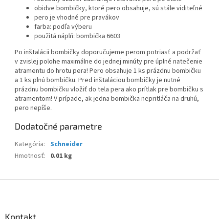
obidve bombičky, ktoré pero obsahuje, sú stále viditeľné
pero je vhodné pre pravákov
farba: podľa výberu
použitá náplň: bombička 6603
Po inštalácii bombičky doporučujeme perom potriasť a podržať
v zvislej polohe maximálne do jednej minúty pre úplné natečenie
atramentu do hrotu pera! Pero obsahuje 1 ks prázdnu bombičku
a 1 ks plnú bombičku. Pred inštaláciou bombičky je nutné
prázdnu bombičku vložiť do tela pera ako prítlak pre bombičku s
atramentom! V prípade, ak jedna bombička nepritláča na druhú,
pero nepíše.
Dodatočné parametre
Kategória
:
Schneider
Hmotnosť
:
0.01 kg
Z
á
p
ä
Kontakt