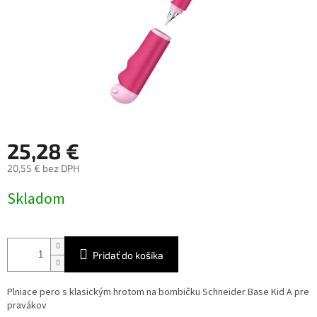
25,28 €
20,55 € bez DPH
Jednotková
Skladom
cena:
Pridať do košíka
Plniace pero s klasickým hrotom na bombičku Schneider Base Kid A pre
pravákov