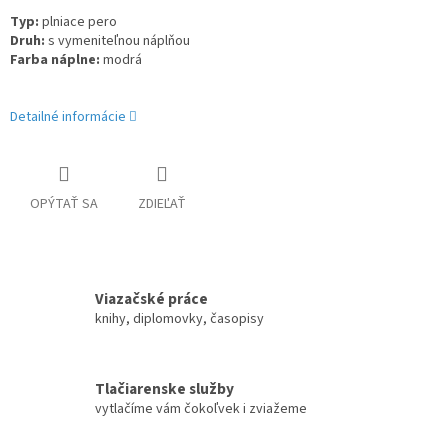
Typ
:
plniace pero
Druh
:
s vymeniteľnou náplňou
Farba náplne
:
modrá
Detailné informácie
OPÝTAŤ SA
ZDIEĽAŤ
Viazačské práce
knihy, diplomovky, časopisy
Tlačiarenske služby
vytlačíme vám čokoľvek i zviažeme