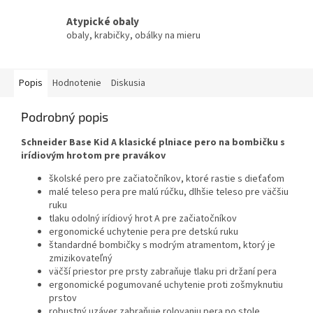
Atypické obaly
obaly, krabičky, obálky na mieru
Popis
Hodnotenie
Diskusia
Podrobný popis
Schneider Base Kid A klasické plniace pero na bombičku s
irídiovým hrotom pre pravákov
školské pero pre začiatočníkov, ktoré rastie s dieťaťom
malé teleso pera pre malú rúčku, dlhšie teleso pre väčšiu
ruku
tlaku odolný irídiový hrot A pre začiatočníkov
ergonomické uchytenie pera pre detskú ruku
štandardné bombičky s modrým atramentom, ktorý je
zmizikovateľný
väčší priestor pre prsty zabraňuje tlaku pri držaní pera
ergonomické pogumované uchytenie proti zošmyknutiu
prstov
robustný uzáver zabraňuje rolovaniu pera po stole