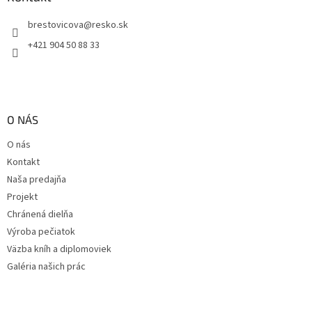
t
brestovicova
@
resko.sk
i
e
+421 904 50 88 33
O NÁS
O nás
Kontakt
Naša predajňa
Projekt
Chránená dielňa
Výroba pečiatok
Väzba kníh a diplomoviek
Galéria našich prác