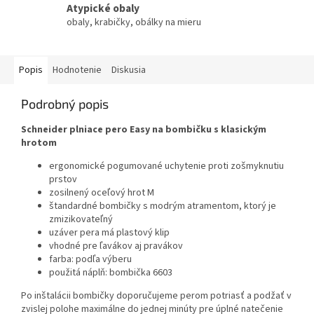
Atypické obaly
obaly, krabičky, obálky na mieru
Popis
Hodnotenie
Diskusia
Podrobný popis
Schneider plniace pero Easy na bombičku s klasickým
hrotom
ergonomické pogumované uchytenie proti zošmyknutiu
prstov
zosilnený oceľový hrot M
štandardné bombičky s modrým atramentom, ktorý je
zmizikovateľný
uzáver pera má plastový klip
vhodné pre ľavákov aj pravákov
farba: podľa výberu
použitá náplň: bombička 6603
Po inštalácii bombičky doporučujeme perom potriasť a podžať v
zvislej polohe maximálne do jednej minúty pre úplné natečenie