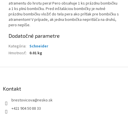
atramentu do hrotu pera! Pero obsahuje 1 ks prázdnu bombičku
a 1 ks plnú bombičku. Pred inštaláciou bombičky je nutné
prázdnu bombičku vložiť do tela pera ako prítlak pre bombičku s
atramentom! V prípade, ak jedna bombička nepritláča na druhú,
pero nepíše.
Dodatočné parametre
Kategória
:
Schneider
Hmotnosť
:
0.01 kg
Z
á
p
ä
Kontakt
t
brestovicova
@
resko.sk
i
e
+421 904 50 88 33