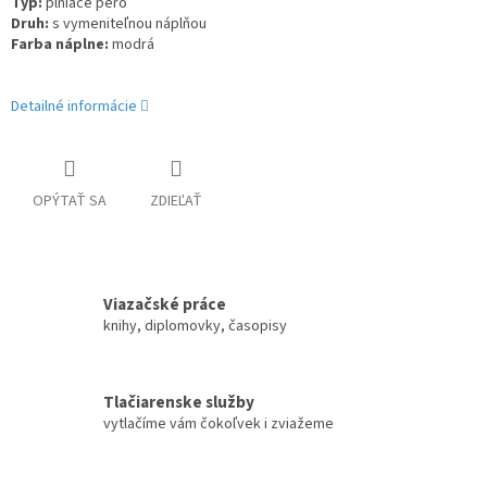
Typ
:
plniace pero
Druh
:
s vymeniteľnou náplňou
Farba náplne
:
modrá
Detailné informácie
OPÝTAŤ SA
ZDIEĽAŤ
Viazačské práce
knihy, diplomovky, časopisy
Tlačiarenske služby
vytlačíme vám čokoľvek i zviažeme