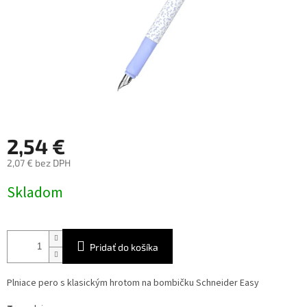
2,54 €
2,07 € bez DPH
Jednotková
Skladom
cena:
Pridať do košíka
Plniace pero s klasickým hrotom na bombičku Schneider Easy