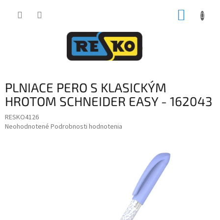
Prejsť
NÁKUP
na
obsah
KOŠÍK
PLNIACE PERO S KLASICKÝM
HROTOM SCHNEIDER EASY - 162043
RESKO4126
Priemerné
Neohodnotené
Podrobnosti hodnotenia
hodnotenie
produktu
je
0,0
z
5
hviezdičiek.