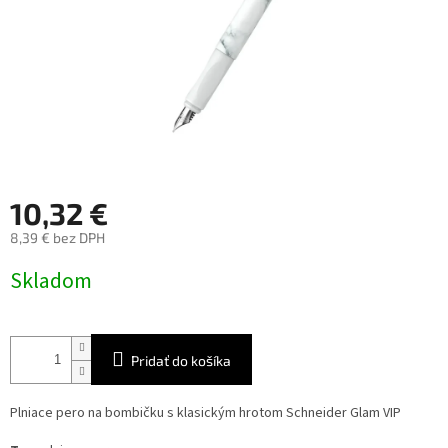
10,32 €
8,39 € bez DPH
Jednotková
Skladom
cena:
Pridať do košíka
Plniace pero na bombičku s klasickým hrotom Schneider Glam VIP