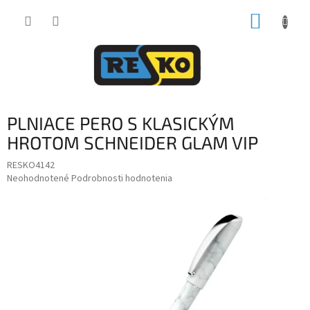
Prejsť
NÁKUP
na
obsah
KOŠÍK
PLNIACE PERO S KLASICKÝM
HROTOM SCHNEIDER GLAM VIP
RESKO4142
Priemerné
Neohodnotené
Podrobnosti hodnotenia
hodnotenie
produktu
je
0,0
z
5
hviezdičiek.