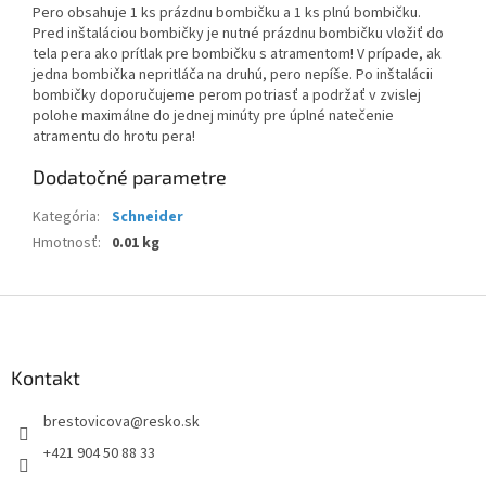
Pero obsahuje 1 ks prázdnu bombičku a 1 ks plnú bombičku.
Pred inštaláciou bombičky je nutné prázdnu bombičku vložiť do
tela pera ako prítlak pre bombičku s atramentom! V prípade, ak
jedna bombička nepritláča na druhú, pero nepíše. Po inštalácii
bombičky doporučujeme perom potriasť a podržať v zvislej
polohe maximálne do jednej minúty pre úplné natečenie
atramentu do hrotu pera!
Dodatočné parametre
Kategória
:
Schneider
Hmotnosť
:
0.01 kg
Z
á
p
ä
Kontakt
t
brestovicova
@
resko.sk
i
e
+421 904 50 88 33