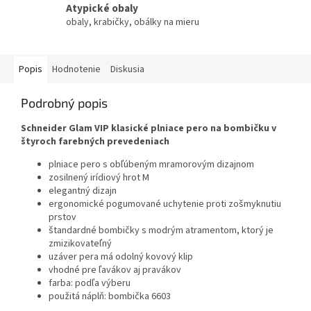
Atypické obaly
obaly, krabičky, obálky na mieru
Popis
Hodnotenie
Diskusia
Podrobný popis
Schneider Glam VIP klasické plniace pero na bombičku v
štyroch farebných prevedeniach
plniace pero s obľúbeným mramorovým dizajnom
zosilnený irídiový hrot M
elegantný dizajn
ergonomické pogumované uchytenie proti zošmyknutiu
prstov
štandardné bombičky s modrým atramentom, ktorý je
zmizikovateľný
uzáver pera má odolný kovový klip
vhodné pre ľavákov aj pravákov
farba: podľa výberu
použitá náplň: bombička 6603