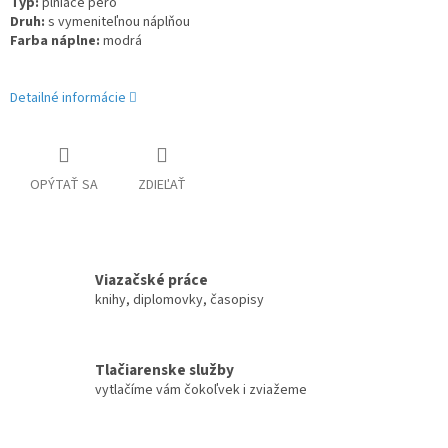
Typ
:
plniace pero
Druh
:
s vymeniteľnou náplňou
Farba náplne
:
modrá
Detailné informácie
OPÝTAŤ SA
ZDIEĽAŤ
Viazačské práce
knihy, diplomovky, časopisy
Tlačiarenske služby
vytlačíme vám čokoľvek i zviažeme