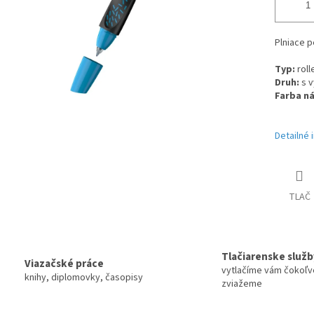
Plniace 
Typ
:
rol
Druh
:
s 
Farba n
Detailné 
TLAČ
Tlačiarenske služb
Viazačské práce
vytlačíme vám čokoľv
knihy, diplomovky, časopisy
zviažeme