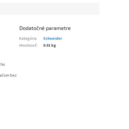
Dodatočné parametre
Kategória
:
Schneider
Hmotnosť
:
0.01 kg
chu
ovačom bez