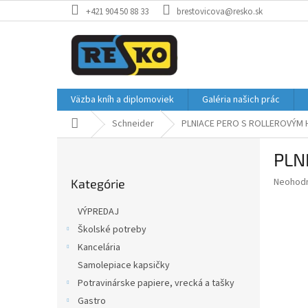
Prejsť
+421 904 50 88 33
brestovicova@resko.sk
na
obsah
Väzba kníh a diplomoviek
Galéria našich prác
Domov
Schneider
PLNIACE PERO S ROLLEROVÝM
B
PLN
o
Preskočiť
č
Priemer
Neohod
Kategórie
kategórie
n
hodnote
ý
produkt
VÝPREDAJ
p
je
Školské potreby
0,0
a
z
Kancelária
n
5
e
Samolepiace kapsičky
hviezdič
l
Potravinárske papiere, vrecká a tašky
Gastro