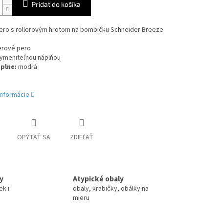
Pridať do košíka
pero s rollerovým hrotom na bombičku Schneider Breeze
lerové pero
vymeniteľnou náplňou
áplne
:
modrá
informácie
OPÝTAŤ SA
ZDIEĽAŤ
y
Atypické obaly
ek i
obaly, krabičky, obálky na
mieru