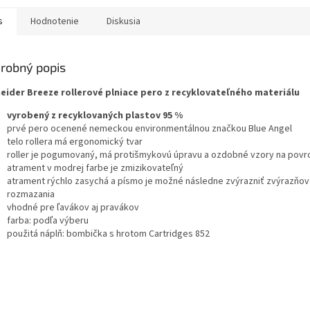
s
Hodnotenie
Diskusia
robný popis
eider Breeze rollerové plniace pero z recyklovateľného materiálu
vyrobený z recyklovaných plastov 95 %
prvé pero ocenené nemeckou environmentálnou značkou Blue Angel
telo rollera má ergonomický tvar
roller je pogumovaný, má protišmykovú úpravu a ozdobné vzory na povr
atrament v modrej farbe je zmizikovateľný
atrament rýchlo zasychá a písmo je možné následne zvýrazniť zvýrazň
rozmazania
vhodné pre ľavákov aj pravákov
farba: podľa výberu
použitá náplň: bombička s hrotom Cartridges 852