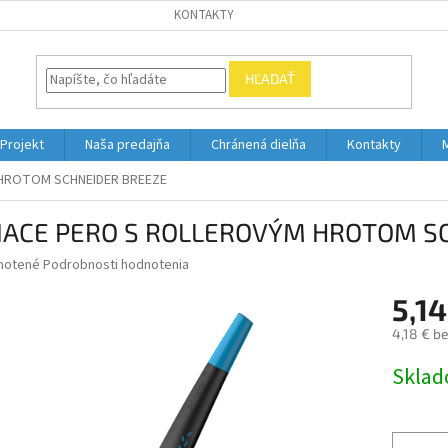
KONTAKTY
HĽADAŤ
Projekt
Naša predajňa
Chránená dielňa
Kontakty
 HROTOM SCHNEIDER BREEZE
IACE PERO S ROLLEROVÝM HROTOM S
né
notené
Podrobnosti hodnotenia
nie
5,14
u
4,18 € b
Jednotk
Skla
cena:
iek.