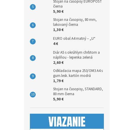
Stojan na časopisy EUROPOST
čierna
5,90 €
Stojan na časopisy, 80 mm,
lakovaný čierna
1,30 €
EURO obal A4 matný – „U“
4 €
Diár A5 s okrúhlym chrbtom a
náplňou - lepenka zelená
2,60 €
Odkladacia mapa 253/OM3 A4 s
gum.lesk. kartón modrá
1,79 €
Stojan na časopisy, STANDARD,
80 mm čierna
5,90 €