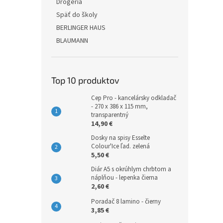
Drogéria
Späť do školy
BERLINGER HAUS
BLAUMANN
Top 10 produktov
Cep Pro - kancelársky odkladač
- 270 x 386 x 115 mm,
transparentný
14,90 €
Dosky na spisy Esselte
Colour'Ice ľad. zelená
5,50 €
Diár A5 s okrúhlym chrbtom a
náplňou - lepenka čierna
2,60 €
Poradač 8 lamino - čierny
3,85 €