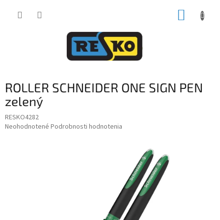
Prejsť
NÁKUP
na
obsah
KOŠÍK
ROLLER SCHNEIDER ONE SIGN PEN
zelený
RESKO4282
Priemerné
Neohodnotené
Podrobnosti hodnotenia
hodnotenie
produktu
je
0,0
z
5
hviezdičiek.