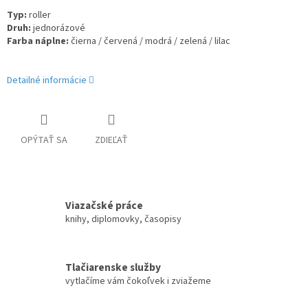
Typ
:
roller
Druh
:
jednorázové
Farba náplne
:
čierna /
červená /
modrá /
zelená /
lilac
Detailné informácie
OPÝTAŤ SA
ZDIEĽAŤ
Viazačské práce
knihy, diplomovky, časopisy
Tlačiarenske služby
vytlačíme vám čokoľvek i zviažeme