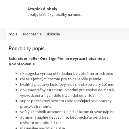
Atypické obaly
obaly, krabičky, obálky na mieru
Popis
Hodnotenie
Diskusia
Podrobný popis
Schneider
roller One Sign Pen pre výrazné písanie a
podpisovanie
ekologická výroba ohľaduplná k životnému prostrediu
roller s jemným hrotom pre to najlepšie písanie
kvalitný plastový kužeľový hrot s hrúbkou čiary 1,0 mm
dokumentačný atrament - vhodný pre zápisy do matrík,
vysvedčení a iných dôležitých dokumentov
super prietokový systém zabezpečujúci rovnomerný
prietok atramentu
veľký zásobník atramentu s indikátorom úrovne náplne
atrament náplne nevyschne, keď necháte pero bez
uzáveru po dobu 2-3 dní
maximálne využitie náplne