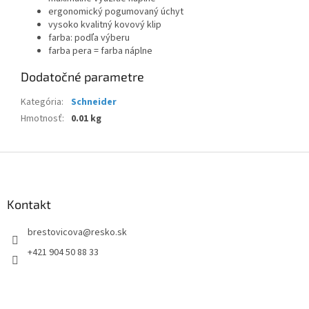
ergonomický pogumovaný úchyt
vysoko kvalitný kovový klip
farba: podľa výberu
farba pera = farba náplne
Dodatočné parametre
Kategória
:
Schneider
Hmotnosť
:
0.01 kg
Z
á
p
ä
Kontakt
t
brestovicova
@
resko.sk
i
e
+421 904 50 88 33