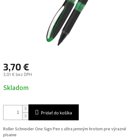
3,70 €
3,01 € bez DPH
Jednotková
Skladom
cena:
Pridať do košíka
Roller Schneider One Sign Pen s ultra jemným hrotom pre výrazné
písanie