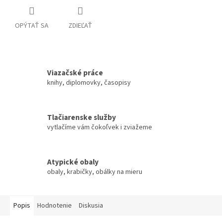
OPÝTAŤ SA
ZDIEĽAŤ
Viazačské práce
knihy, diplomovky, časopisy
Tlačiarenske služby
vytlačíme vám čokoľvek i zviažeme
Atypické obaly
obaly, krabičky, obálky na mieru
Popis
Hodnotenie
Diskusia