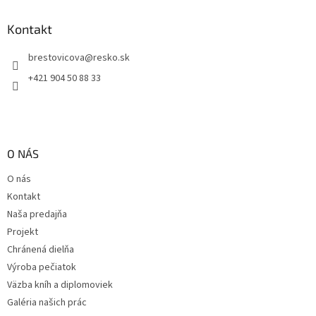
p
ä
Kontakt
t
brestovicova
@
resko.sk
i
e
+421 904 50 88 33
O NÁS
O nás
Kontakt
Naša predajňa
Projekt
Chránená dielňa
Výroba pečiatok
Väzba kníh a diplomoviek
Galéria našich prác