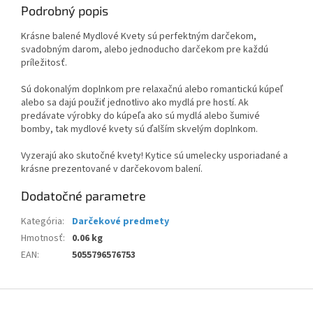
Podrobný popis
Krásne balené Mydlové Kvety sú perfektným darčekom,
svadobným darom, alebo jednoducho darčekom pre každú
príležitosť.
Sú dokonalým doplnkom pre relaxačnú alebo romantickú kúpeľ
alebo sa dajú použiť jednotlivo ako mydlá pre hostí. Ak
predávate výrobky do kúpeľa ako sú mydlá alebo šumivé
bomby, tak mydlové kvety sú ďalším skvelým doplnkom.
Vyzerajú ako skutočné kvety! Kytice sú umelecky usporiadané a
krásne prezentované v darčekovom balení.
Dodatočné parametre
Kategória
:
Darčekové predmety
Hmotnosť
:
0.06 kg
EAN
:
5055796576753
Z
á