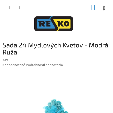
Prejsť
NÁKUP
na
obsah
KOŠÍK
Sada 24 Mydlových Kvetov - Modrá
Ruža
4495
Priemerné
Neohodnotené
Podrobnosti hodnotenia
hodnotenie
produktu
je
0,0
z
5
hviezdičiek.