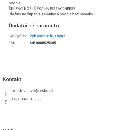
ovocia
ŠKÚPACÍ NÔŽ LÚPKA NA PIZZACCHEESE
Ideálny na šúpanie zeleniny a ovocia bez námahy
Dodatočné parametre
Kategória
:
Vybavenie kuchyne
EAN
:
5430000525305
Z
á
p
ä
Kontakt
t
brestovicova
@
resko.sk
i
e
+421 904 50 88 33