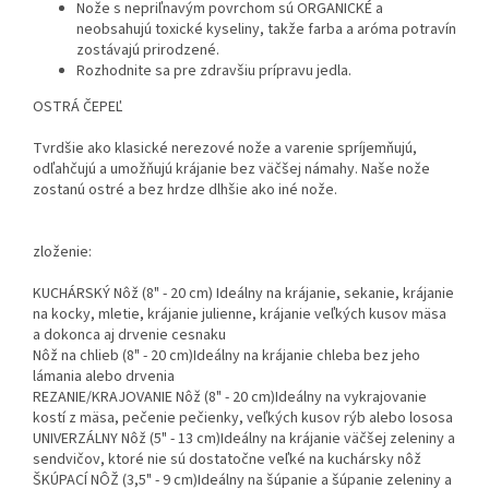
Nože s nepriľnavým povrchom sú ORGANICKÉ a
neobsahujú toxické kyseliny, takže farba a aróma potravín
zostávajú prirodzené.
Rozhodnite sa pre zdravšiu prípravu jedla.
OSTRÁ ČEPEĽ
Tvrdšie ako klasické nerezové nože a varenie spríjemňujú,
odľahčujú a umožňujú krájanie bez väčšej námahy. Naše nože
zostanú ostré a bez hrdze dlhšie ako iné nože.
zloženie:
KUCHÁRSKÝ Nôž (8" - 20 cm) Ideálny na krájanie, sekanie, krájanie
na kocky, mletie, krájanie julienne, krájanie veľkých kusov mäsa
a dokonca aj drvenie cesnaku
Nôž na chlieb (8" - 20 cm)Ideálny na krájanie chleba bez jeho
lámania alebo drvenia
REZANIE/KRAJOVANIE Nôž (8" - 20 cm)Ideálny na vykrajovanie
kostí z mäsa, pečenie pečienky, veľkých kusov rýb alebo lososa
UNIVERZÁLNY Nôž (5" - 13 cm)Ideálny na krájanie väčšej zeleniny a
sendvičov, ktoré nie sú dostatočne veľké na kuchársky nôž
ŠKÚPACÍ NÔŽ (3,5" - 9 cm)Ideálny na šúpanie a šúpanie zeleniny a