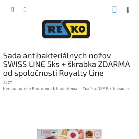
Prejsť
NÁKUP
na
obsah
KOŠÍK
Sada antibakteriálnych nožov
SWISS LINE 5ks + škrabka ZDARMA
od spoločnosti Royalty Line
4477
Priemerné
Neohodnotené
Podrobnosti hodnotenia
Značka:
DSP Professional
hodnotenie
produktu
je
0,0
z
5
hviezdičiek.