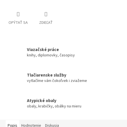
OPÝTAŤ SA
ZDIEĽAŤ
Viazačské práce
knihy, diplomovky, časopisy
Tlačiarenske služby
vytlačíme vám čokoľvek i zviažeme
Atypické obaly
obaly, krabičky, obálky na mieru
Popis
Hodnotenie
Diskusia