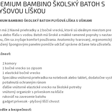
EMIUM BAMBINO ŠKOLSKÝ BATOH S
YŠOVOU LÍŠKOU
MIUM BAMBINO ŠKOLSKÝ BATOH PLYŠOVÁ LÍŠKA S UŠIKAMI
h má 2 hlavné priehradky a 2 bočné vrecká, ktoré sú ideálnym miestom pre 
u alebo fľašu s vodou. Batoh má široké a mäkké ramenné popruhy s nastav
ou, čím sa zvyšuje komfort používania. Anatomicky tvarovaný, ergonomický
užený špongiovými panelmi pomôže udržať správne držanie tela užívateľa.
čnosť:
2 komory
1 bočné vrecko so zipsom
1 elastické bočné vrecko
špeciálna vnútorná priehradka na notebook alebo tablet, dodatočne vys
potiahnutá ochranným rúnom
ďalšie vnútorné elastické vrecko na školské potreby
vnútorný organizér s príveskom na kľúče
rukoväť na zavesenie batohu
gadget prívesok - plyšový líščí chvost
dlie a bezpečnosť: