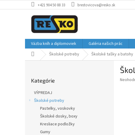
Prejsť
+421 904 50 88 33
brestovicova@resko.sk
na
obsah
Väzba kníh a diplomoviek
Galéria našich prác
Domov
Školské potreby
Školské tašky a batohy
B
Škol
o
Preskočiť
č
Priemer
Neohod
Kategórie
kategórie
n
hodnote
ý
produkt
VÝPREDAJ
p
je
Školské potreby
0,0
a
z
Pastelky, voskovky
n
5
e
Školské dosky, boxy
hviezdič
l
Kresliace podložky
Gumy