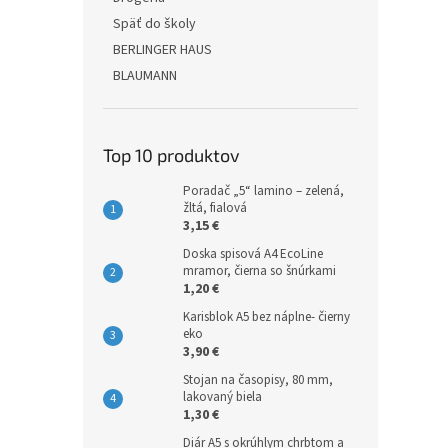
Späť do školy
BERLINGER HAUS
BLAUMANN
Top 10 produktov
Poradač „5“ lamino – zelená,
žltá, fialová
3,15 €
Doska spisová A4 EcoLine
mramor, čierna so šnúrkami
1,20 €
Karisblok A5 bez náplne- čierny
eko
3,90 €
Stojan na časopisy, 80 mm,
lakovaný biela
1,30 €
Diár A5 s okrúhlym chrbtom a