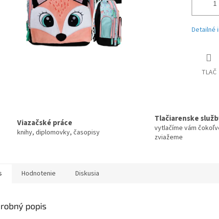
Detailné 
TLAČ
Tlačiarenske služb
Viazačské práce
vytlačíme vám čokoľv
knihy, diplomovky, časopisy
zviažeme
s
Hodnotenie
Diskusia
robný popis