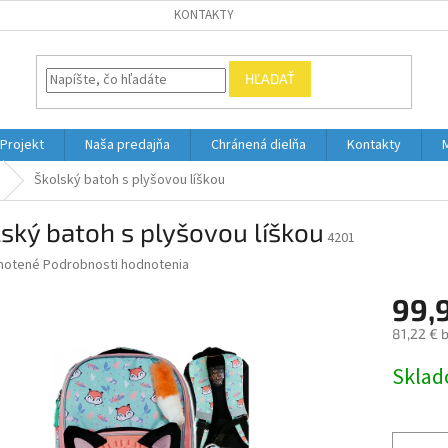
KONTAKTY
HĽADAŤ
Projekt
Naša predajňa
Chránená dielňa
Kontakty
Školský batoh s plyšovou líškou
ský batoh s plyšovou líškou
4201
né
notené
Podrobnosti hodnotenia
nie
99,
u
81,22 € 
Jednotk
Skla
cena:
iek.