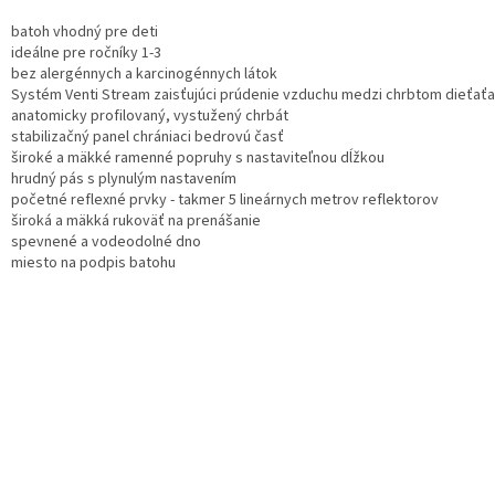
batoh vhodný pre deti
ideálne pre ročníky 1-3
bez alergénnych a karcinogénnych látok
Systém Venti Stream zaisťujúci prúdenie vzduchu medzi chrbtom dieťať
anatomicky profilovaný, vystužený chrbát
stabilizačný panel chrániaci bedrovú časť
široké a mäkké ramenné popruhy s nastaviteľnou dĺžkou
hrudný pás s plynulým nastavením
početné reflexné prvky - takmer 5 lineárnych metrov reflektorov
široká a mäkká rukoväť na prenášanie
spevnené a vodeodolné dno
miesto na podpis batohu