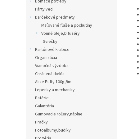
Domáce potreby
Párty veci
Darčekové predmety
Maľované fľaše a pochutiny
Vonné oleje,Difuzéry
Sviečky
Kartónové krabice
Organizácia
Vianočná výzdoba
Chránená dielňa
Alize Puffy 100g,9m
Lepenky a mechaniky
Batérie
Galantéria
Gumovacie rollery,náplne
Hračky
Fotoalbumy,budíky
Drogéria