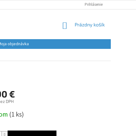
Prihlásenie
NÁKUPNÝ
Prázdny košík
KOŠÍK
Moja objednávka
90 €
bez DPH
ová
dom
(1 ks)