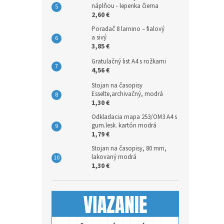
náplňou - lepenka čierna
2,60 €
Poradač 8 lamino – fialový
a sivý
3,85 €
Gratulačný list A4 s rožkami
4,56 €
Stojan na časopisy
Esselte,archivačný, modrá
1,30 €
Odkladacia mapa 253/OM3 A4 s
gum.lesk. kartón modrá
1,79 €
Stojan na časopisy, 80 mm,
lakovaný modrá
1,30 €