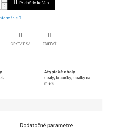
Pridať do košíka
informácie
OPÝTAŤ SA
ZDIEĽAŤ
y
Atypické obaly
ek i
obaly, krabičky, obálky na
mieru
Dodatočné parametre