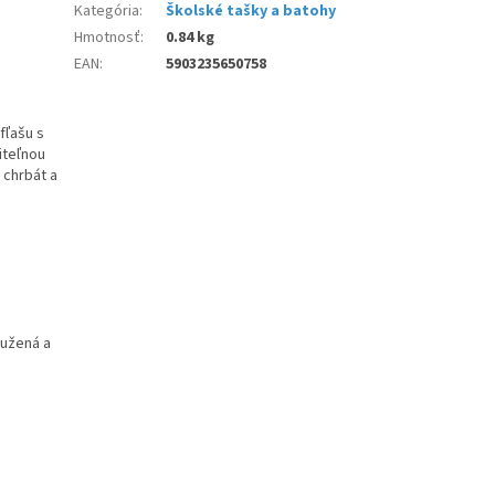
Kategória
:
Školské tašky a batohy
Hmotnosť
:
0.84 kg
EAN
:
5903235650758
fľašu s
iteľnou
 chrbát a
tužená a