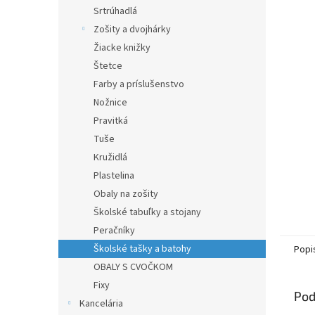
Srtrúhadlá
Zošity a dvojhárky
Žiacke knižky
Štetce
Farby a príslušenstvo
Nožnice
Pravitká
Tuše
Kružidlá
Plastelina
Obaly na zošity
Školské tabuľky a stojany
Peračníky
Školské tašky a batohy
Popi
OBALY S CVOČKOM
Fixy
Pod
Kancelária