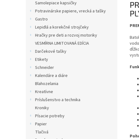
PR
Samolepiace kapsičky
Potravinárske papiere, vrecká a tašky
PL
Gastro
PRE
Lepidlá a korekčné strojčeky
Hračky pre deti a rozvoj motoriky
Bato
vodo
VESMÍRNA LIMITOVANÁ EDÍCIA
dĺžk
Darčekové tašky
vyst
Etikety
Funk
Schneider
Kalendáre a diáre
Blahozelania
Kreatívne
Príslušenstvo a technika
Kroniky
Písacie potreby
Papier
Tlačivá
Poho