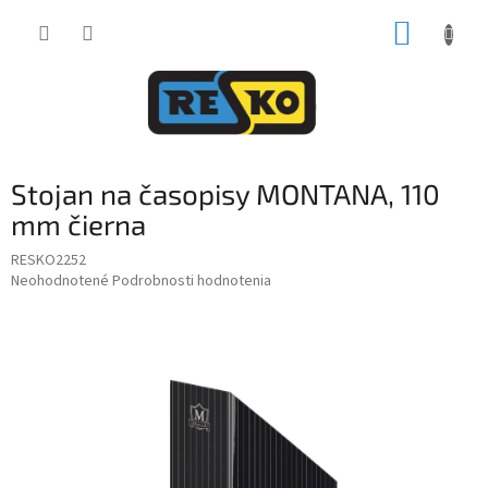
Prejsť
NÁKUP
na
obsah
KOŠÍK
Stojan na časopisy MONTANA, 110
mm čierna
RESKO2252
Priemerné
Neohodnotené
Podrobnosti hodnotenia
hodnotenie
produktu
je
0,0
z
5
hviezdičiek.