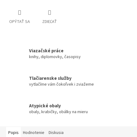
OPÝTAŤ SA
ZDIEĽAŤ
Viazačské práce
knihy, diplomovky, časopisy
Tlačiarenske služby
vytlačíme vám čokoľvek i zviažeme
Atypické obaly
obaly, krabičky, obálky na mieru
Popis
Hodnotenie
Diskusia