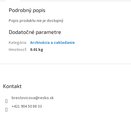
Podrobný popis
Popis produktu nie je dostupný
Dodatočné parametre
Kategória
:
Archivácia a zakladanie
Hmotnosť
:
0.01 kg
Z
á
p
ä
Kontakt
t
brestovicova
@
resko.sk
i
e
+421 904 50 88 33