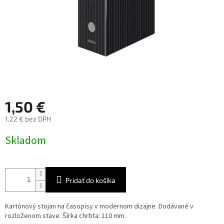
1,50 €
1,22 € bez DPH
Jednotková
Skladom
cena:
Pridať do košíka
Kartónový stojan na časopisy v modernom dizajne. Dodávané v
rozloženom stave. Šírka chrbta: 110 mm.