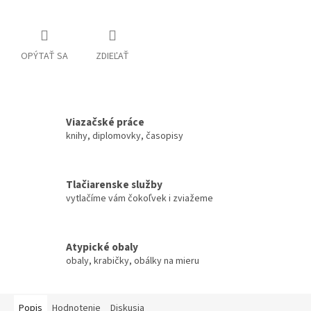
OPÝTAŤ SA
ZDIEĽAŤ
Viazačské práce
knihy, diplomovky, časopisy
Tlačiarenske služby
vytlačíme vám čokoľvek i zviažeme
Atypické obaly
obaly, krabičky, obálky na mieru
Popis
Hodnotenie
Diskusia