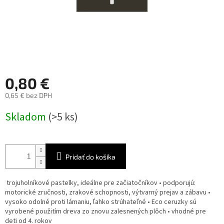
0,80 €
0,65 € bez DPH
Jednotková
Skladom
(>5 ks)
cena:
Pridať do košíka
trojuholníkové pastelky, ideálne pre začiatočníkov • podporujú:
motorické zručnosti, zrakové schopnosti, výtvarný prejav a zábavu •
vysoko odolné proti lámaniu, ľahko strúhateľné • Eco ceruzky sú
vyrobené použitím dreva zo znovu zalesnených plôch • vhodné pre
deti od 4. rokov