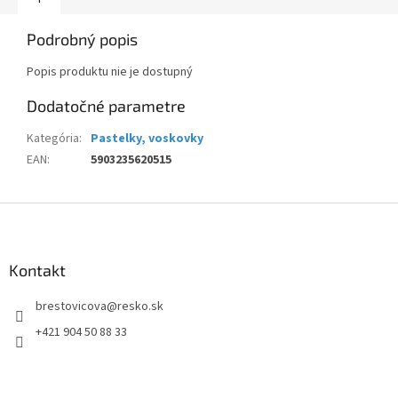
Podrobný popis
Popis produktu nie je dostupný
Dodatočné parametre
Kategória
:
Pastelky, voskovky
EAN
:
5903235620515
Z
á
p
ä
Kontakt
t
brestovicova
@
resko.sk
i
e
+421 904 50 88 33