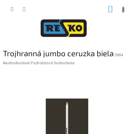
Prejsť
NÁKUP
na
obsah
KOŠÍK
Trojhranná jumbo ceruzka biela
5664
Priemerné
Neohodnotené
Podrobnosti hodnotenia
hodnotenie
produktu
je
0,0
z
5
hviezdičiek.