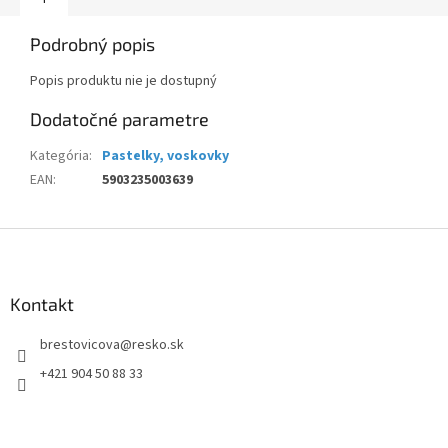
Podrobný popis
Popis produktu nie je dostupný
Dodatočné parametre
Kategória
:
Pastelky, voskovky
EAN
:
5903235003639
Z
á
p
ä
Kontakt
t
brestovicova
@
resko.sk
i
e
+421 904 50 88 33