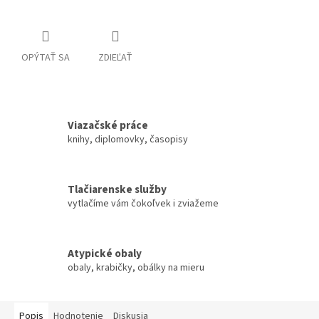
OPÝTAŤ SA
ZDIEĽAŤ
Viazačské práce
knihy, diplomovky, časopisy
Tlačiarenske služby
vytlačíme vám čokoľvek i zviažeme
Atypické obaly
obaly, krabičky, obálky na mieru
Popis
Hodnotenie
Diskusia