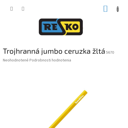
Prejsť
NÁKUP
na
obsah
KOŠÍK
Trojhranná jumbo ceruzka žltá
5670
Priemerné
Neohodnotené
Podrobnosti hodnotenia
hodnotenie
produktu
je
0,0
z
5
hviezdičiek.