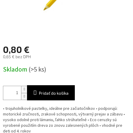
0,80 €
0,65 € bez DPH
Jednotková
Skladom
(>5 ks)
cena:
Pridať do košíka
• trojuholníkové pastelky, ideálne pre začiatočníkov • podporujú:
motorické zručnosti, zrakové schopnosti, výtvarný prejav a zábavu •
vysoko odolné proti lámaniu, ľahko strúhateľné • Eco ceruzky sú
vyrobené použitím dreva zo znovu zalesnených plôch • vhodné pre
deti od 4. rokov