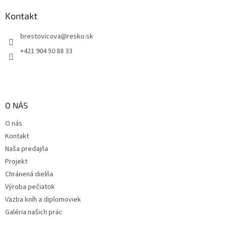
p
ä
Kontakt
t
brestovicova
@
resko.sk
i
e
+421 904 50 88 33
O NÁS
O nás
Kontakt
Naša predajňa
Projekt
Chránená dielňa
Výroba pečiatok
Väzba kníh a diplomoviek
Galéria našich prác