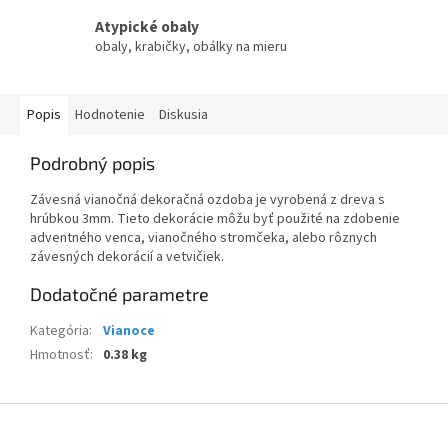
Atypické obaly
obaly, krabičky, obálky na mieru
Popis
Hodnotenie
Diskusia
Podrobný popis
Závesná vianočná dekoračná ozdoba je vyrobená z dreva s
hrúbkou 3mm. Tieto dekorácie môžu byť použité na zdobenie
adventného venca, vianočného stromčeka, alebo rôznych
závesných dekorácií a vetvičiek.
Dodatočné parametre
Kategória
:
Vianoce
Hmotnosť
:
0.38 kg
Z
á