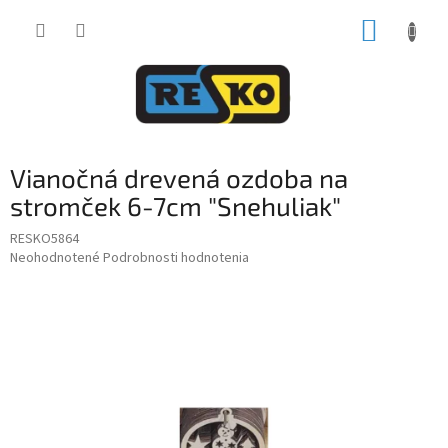
Prejsť
NÁKUP
na
obsah
KOŠÍK
Vianočná drevená ozdoba na
stromček 6-7cm "Snehuliak"
RESKO5864
Priemerné
Neohodnotené
Podrobnosti hodnotenia
hodnotenie
produktu
je
0,0
z
5
hviezdičiek.