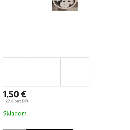
1,50 €
1,22 € bez DPH
Jednotková
Skladom
cena: