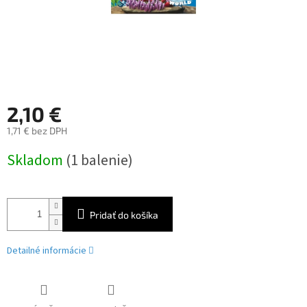
2,10 €
1,71 € bez DPH
Jednotková
Skladom
(1 balenie)
cena:
Pridať do košíka
Detailné informácie