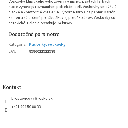
Voskovky klasického vyhotovenia v jasných, sýtych farbách,
ktoré vyhovejú rozmanitým potrebám detí. Voskovky umožňujú
hladké a komfortné kreslenie. Výborne farbia na papier, kartón,
kameň a sú určené pre školákov aj predškolákov. Voskovky sú
netoxické. Balenie obsahuje 24 kusov.
Dodatočné parametre
Kategória
:
Pastelky, voskovky
EAN
:
8586011522578
Z
á
p
ä
Kontakt
t
brestovicova
@
resko.sk
i
e
+421 904 50 88 33