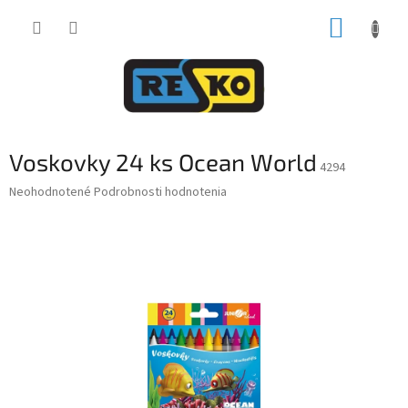
Prejsť
NÁKUP
na
obsah
KOŠÍK
Voskovky 24 ks Ocean World
4294
Priemerné
Neohodnotené
Podrobnosti hodnotenia
hodnotenie
produktu
je
0,0
z
5
hviezdičiek.