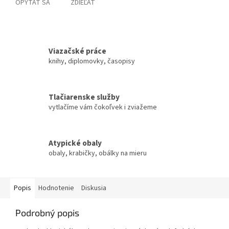
OPÝTAŤ SA
ZDIEĽAŤ
Viazačské práce
knihy, diplomovky, časopisy
Tlačiarenske služby
vytlačíme vám čokoľvek i zviažeme
Atypické obaly
obaly, krabičky, obálky na mieru
Popis
Hodnotenie
Diskusia
Podrobný popis