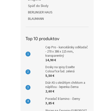
Späť do školy
BERLINGER HAUS
BLAUMANN
Top 10 produktov
Cep Pro - kancelársky odkladač
- 270 x 386 x 115 mm,
transparentný
14,90 €
Dosky na spisy Esselte
Colour'Ice ľad. zelená
5,50 €
Diár A5 s okrúhlym chrbtom a
náplňou - lepenka čierna
2,60 €
Poradač 8 lamino - čierny
3,85 €
Stojan na časopisy EUROPOST