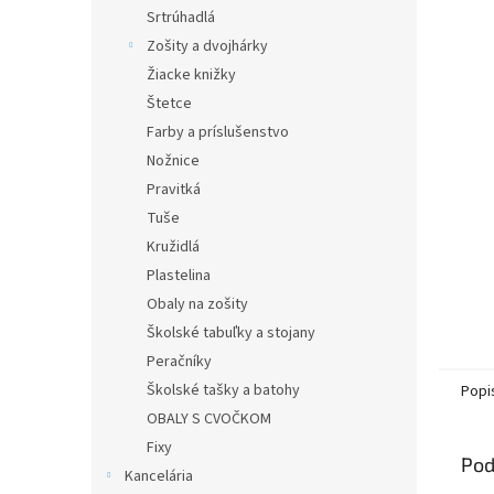
Srtrúhadlá
Zošity a dvojhárky
Žiacke knižky
Štetce
Farby a príslušenstvo
Nožnice
Pravitká
Tuše
Kružidlá
Plastelina
Obaly na zošity
Školské tabuľky a stojany
Peračníky
Školské tašky a batohy
Popi
OBALY S CVOČKOM
Fixy
Pod
Kancelária