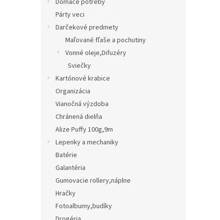
Domáce potreby
Párty veci
Darčekové predmety
Maľované fľaše a pochutiny
Vonné oleje,Difuzéry
Sviečky
Kartónové krabice
Organizácia
Vianočná výzdoba
Chránená dielňa
Alize Puffy 100g,9m
Lepenky a mechaniky
Batérie
Galantéria
Gumovacie rollery,náplne
Hračky
Fotoalbumy,budíky
Drogéria