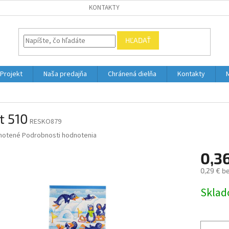
KONTAKTY
HĽADAŤ
Projekt
Naša predajňa
Chránená dielňa
Kontakty
t 510
RESKO879
né
notené
Podrobnosti hodnotenia
nie
0,3
u
0,29 € b
Jednotk
Skla
cena:
iek.