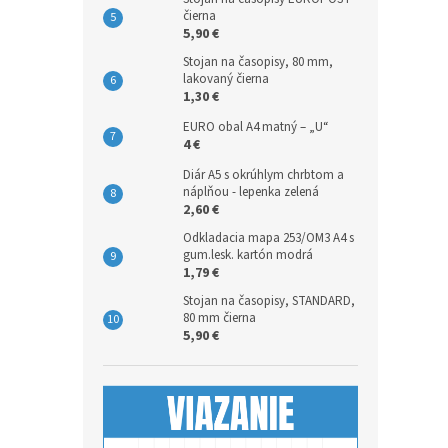
čierna
5,90 €
Stojan na časopisy, 80 mm,
lakovaný čierna
1,30 €
EURO obal A4 matný – „U“
4 €
Diár A5 s okrúhlym chrbtom a
náplňou - lepenka zelená
2,60 €
Odkladacia mapa 253/OM3 A4 s
gum.lesk. kartón modrá
1,79 €
Stojan na časopisy, STANDARD,
80 mm čierna
5,90 €