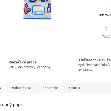
10 listov
TLAČ
Tlačiarenske služb
Viazačské práce
vytlačíme vám čokoľv
knihy, diplomovky, časopisy
zviažeme
s
Podobné (16)
Hodnotenie
Diskusia
robný popis