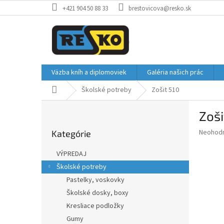
Prejsť
+421 904 50 88 33
brestovicova@resko.sk
na
obsah
Väzba kníh a diplomoviek
Galéria našich prác
Domov
Školské potreby
Zošit 510
B
Zoši
o
Preskočiť
č
Priemer
Neohod
Kategórie
kategórie
n
hodnote
ý
produkt
VÝPREDAJ
p
je
Školské potreby
0,0
a
z
Pastelky, voskovky
n
5
e
Školské dosky, boxy
hviezdič
l
Kresliace podložky
Gumy