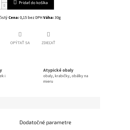
Pridať do košíka
čistý
Cena:
0,15 bez DPH
Váha:
30g
OPÝTAŤ SA
ZDIEĽAŤ
y
Atypické obaly
ek i
obaly, krabičky, obálky na
mieru
Dodatočné parametre