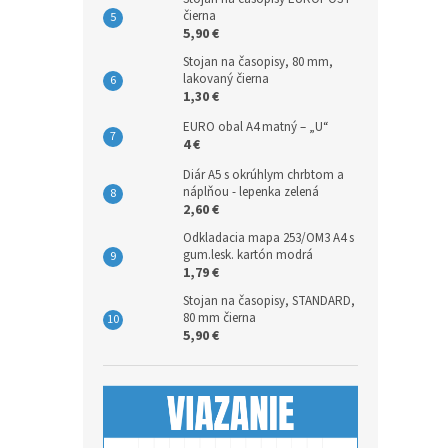
čierna
5,90 €
Stojan na časopisy, 80 mm,
lakovaný čierna
1,30 €
EURO obal A4 matný – „U“
4 €
Diár A5 s okrúhlym chrbtom a
náplňou - lepenka zelená
2,60 €
Odkladacia mapa 253/OM3 A4 s
gum.lesk. kartón modrá
1,79 €
Stojan na časopisy, STANDARD,
80 mm čierna
5,90 €