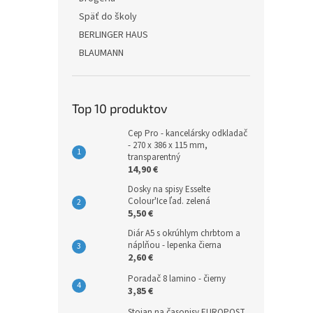
Späť do školy
BERLINGER HAUS
BLAUMANN
Top 10 produktov
Cep Pro - kancelársky odkladač
- 270 x 386 x 115 mm,
transparentný
14,90 €
Dosky na spisy Esselte
Colour'Ice ľad. zelená
5,50 €
Diár A5 s okrúhlym chrbtom a
náplňou - lepenka čierna
2,60 €
Poradač 8 lamino - čierny
3,85 €
Stojan na časopisy EUROPOST