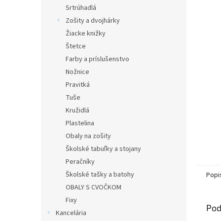
Srtrúhadlá
Zošity a dvojhárky
Žiacke knižky
Štetce
Farby a príslušenstvo
Nožnice
Pravitká
Tuše
Kružidlá
Plastelina
Obaly na zošity
Školské tabuľky a stojany
Peračníky
Školské tašky a batohy
Popi
OBALY S CVOČKOM
Fixy
Pod
Kancelária