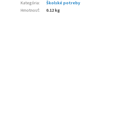
Kategória
:
Školské potreby
Hmotnosť
:
0.12 kg