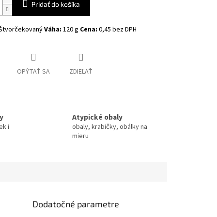
Pridať do košíka
Štvorčekovaný
Váha:
120 g
Cena:
0,45 bez DPH
OPÝTAŤ SA
ZDIEĽAŤ
y
Atypické obaly
ek i
obaly, krabičky, obálky na
mieru
Dodatočné parametre