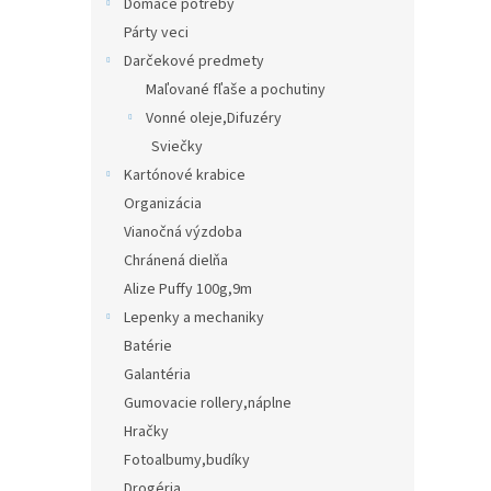
Domáce potreby
Párty veci
Darčekové predmety
Maľované fľaše a pochutiny
Vonné oleje,Difuzéry
Sviečky
Kartónové krabice
Organizácia
Vianočná výzdoba
Chránená dielňa
Alize Puffy 100g,9m
Lepenky a mechaniky
Batérie
Galantéria
Gumovacie rollery,náplne
Hračky
Fotoalbumy,budíky
Drogéria