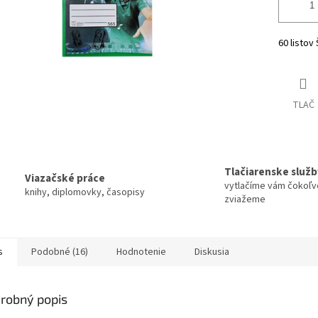
60 listov
TLAČ
Tlačiarenske služb
Viazačské práce
vytlačíme vám čokoľv
knihy, diplomovky, časopisy
zviažeme
s
Podobné (16)
Hodnotenie
Diskusia
robný popis