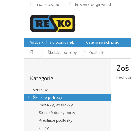
Prejsť
+421 904 50 88 33
brestovicova@resko.sk
na
obsah
Väzba kníh a diplomoviek
Galéria našich prác
Domov
Školské potreby
Zošit 565
B
Zoši
o
Preskočiť
č
Priemer
Neohod
Kategórie
kategórie
n
hodnote
ý
produkt
VÝPREDAJ
p
je
Školské potreby
0,0
a
z
Pastelky, voskovky
n
5
e
Školské dosky, boxy
hviezdič
l
Kresliace podložky
Gumy