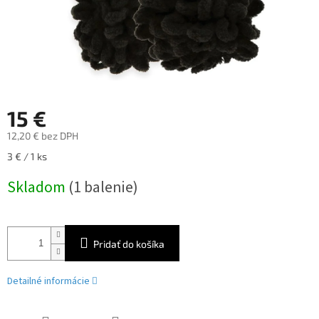
15 €
12,20 € bez DPH
Jednotková
3 € / 1 ks
cena:
Skladom
(1 balenie)
Pridať do košíka
Detailné informácie