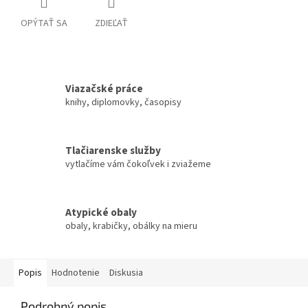
OPÝTAŤ SA
ZDIEĽAŤ
Viazačské práce
knihy, diplomovky, časopisy
Tlačiarenske služby
vytlačíme vám čokoľvek i zviažeme
Atypické obaly
obaly, krabičky, obálky na mieru
Popis
Hodnotenie
Diskusia
Podrobný popis