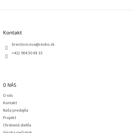
Z
á
p
ä
Kontakt
t
brestovicova
@
resko.sk
i
e
+421 904 50 88 33
O NÁS
O nás
Kontakt
Naša predajňa
Projekt
Chránená dielňa
Výroba pečiatok