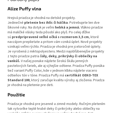
Alize Puffy vlna
Hrejivá priadza je vhodná na detské projekty.
Jedinečné
pletenie
bez ihlíc či háčika
. Potrebujete len dve
šikovné ruky. Na dotyk je veľmi
hebká a jemná.
Vlákno priadze
má maličké vlásky teda pôsobí ako plyš. Po celej dĺžke
sú
predpripravené veľké očká s rozmerom 3,5 cm
, ktoré
navzájom preplietate a pritom vám vzniká úplet. Nové projekty
vznikajú veľmi rýchlo. Priadza je vhodná pre jceloročné úplety.
Je vyrobená z miktopolyesteru. Medzi najobľúbenejšie projekty
z tejto priadze patria
šály, deky, prikrývky či obliečky na
vankúš.
V našej ponuke nájdete širokú škálu jemných
pastelových farieb, ale aj sýtejšie odtiene. Priadza Puffy ponúka
tiež variant Puffy Color, kde v jednom klbku nájdete viacero
odtieňov tón v tóne. Priadza Puffy má
certifikát OEKO-TEX
Standard 100
, ktorý zaručuje kvalitu výroby aj zloženia. Priadza
je vhodná na pletenie pre deti.
Použitie
Priadza je vhodná pre jesenné a zimné modely. Ručným pletením
tak vytvoríke teplé hrubé deky či prikrývky alebo obliečky na