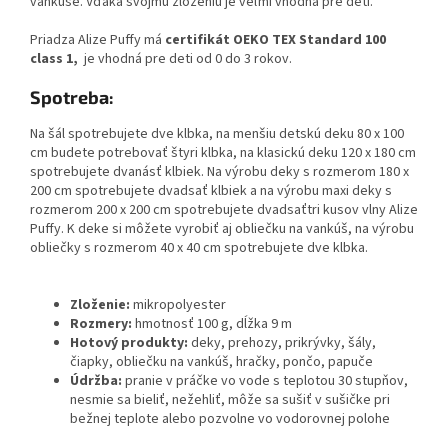
vankúše. Vďaka svojmu zloženiu je veľmi vhodná pre deti.
Priadza Alize Puffy má
certifikát OEKO TEX Standard 100
class 1,
je vhodná pre deti od 0 do 3 rokov.
Spotreba:
Na šál spotrebujete dve klbka, na menšiu detskú deku 80 x 100
cm budete potrebovať štyri klbka, na klasickú deku 120 x 180 cm
spotrebujete dvanásť klbiek. Na výrobu deky s rozmerom 180 x
200 cm spotrebujete dvadsať klbiek a na výrobu maxi deky s
rozmerom 200 x 200 cm spotrebujete dvadsaťtri kusov vlny Alize
Puffy. K deke si môžete vyrobiť aj obliečku na vankúš, na výrobu
obliečky s rozmerom 40 x 40 cm spotrebujete dve klbka.
Zloženie:
mikropolyester
Rozmery:
hmotnosť 100 g, dĺžka 9 m
Hotový produkty:
deky, prehozy, prikrývky, šály,
čiapky, obliečku na vankúš, hračky, pončo, papuče
Údržba:
pranie v práčke
vo vode s teplotou 30 stupňov,
nesmie sa bieliť, nežehliť, môže sa sušiť v sušičke pri
bežnej teplote alebo pozvolne vo vodorovnej polohe