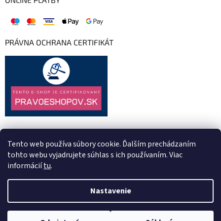
PRÁVNA OCHRANA CERTIFIKÁT
Tento web používa súbory cookie. Ďalším prechádzaním
tohto webu vyjadrujete súhlas s ich používaním. Viac
informácií
tu
.
Nastavenie
Vytvoril Shoptet