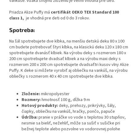
vankúše. Vďaka svojmu zloženiu je veľmi vhodná pre deti.
Priadza Alize Puffy má
certifikát OEKO TEX Standard 100
class 1,
je vhodná pre deti od 0 do 3 rokov.
Spotreba:
Na šál spotrebujete dve klbka, na menšiu detskú deku 80 x 100
cm budete potrebovať štyri klbka, na klasickú deku 120 x 180 cm
spotrebujete dvanásť klbiek. Na výrobu deky s rozmerom 180 x
200 cm spotrebujete dvadsať klbiek a na výrobu maxi deky s
rozmerom 200 x 200 cm spotrebujete dvadsaťtri kusov vlny Alize
Puffy. K deke si môžete vyrobiť aj obliečku na vankúš, na výrobu
obliečky s rozmerom 40 x 40 cm spotrebujete dve klbka.
Zloženie:
mikropolyester
Rozmery:
hmotnosť 100 g, dĺžka 9 m
Hotový produkty:
deky, prehozy, prikrývky, šály,
čiapky, obliečku na vankúš, hračky, pončo, papuče
Údržba:
pranie v práčke
vo vode s teplotou 30 stupňov,
nesmie sa bieliť, nežehliť, môže sa sušiť v sušičke pri
bežnej teplote alebo pozvolne vo vodorovnej polohe