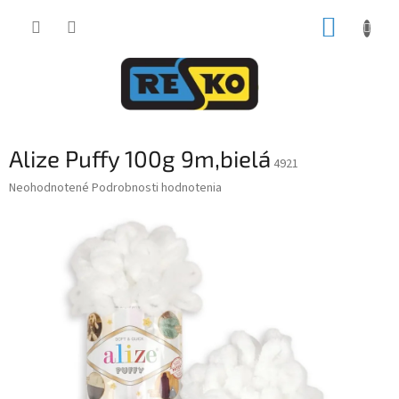
Prejsť
NÁKUP
na
obsah
KOŠÍK
Alize Puffy 100g 9m,bielá
4921
Priemerné
Neohodnotené
Podrobnosti hodnotenia
hodnotenie
produktu
je
0,0
z
5
hviezdičiek.