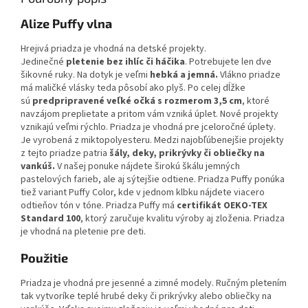
Alize Puffy vlna
Hrejivá priadza je vhodná na detské projekty.
Jedinečné
pletenie
bez ihlíc či háčika
. Potrebujete len dve
šikovné ruky. Na dotyk je veľmi
hebká a jemná.
Vlákno priadze
má maličké vlásky teda pôsobí ako plyš. Po celej dĺžke
sú
predpripravené veľké očká s rozmerom 3,5 cm
, ktoré
navzájom preplietate a pritom vám vzniká úplet. Nové projekty
vznikajú veľmi rýchlo. Priadza je vhodná pre jceloročné úplety.
Je vyrobená z miktopolyesteru. Medzi najobľúbenejšie projekty
z tejto priadze patria
šály, deky, prikrývky či obliečky na
vankúš.
V našej ponuke nájdete širokú škálu jemných
pastelových farieb, ale aj sýtejšie odtiene. Priadza Puffy ponúka
tiež variant Puffy Color, kde v jednom klbku nájdete viacero
odtieňov tón v tóne. Priadza Puffy má
certifikát OEKO-TEX
Standard 100
, ktorý zaručuje kvalitu výroby aj zloženia. Priadza
je vhodná na pletenie pre deti.
Použitie
Priadza je vhodná pre jesenné a zimné modely. Ručným pletením
tak vytvoríke teplé hrubé deky či prikrývky alebo obliečky na