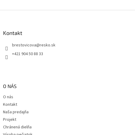
Z
á
p
ä
Kontakt
t
brestovicova
@
resko.sk
i
e
+421 904 50 88 33
O NÁS
O nás
Kontakt
Naša predajňa
Projekt
Chránená dielňa
Výroba pečiatok