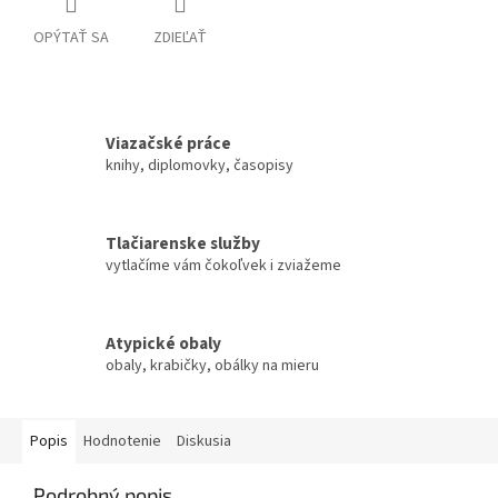
OPÝTAŤ SA
ZDIEĽAŤ
Viazačské práce
knihy, diplomovky, časopisy
Tlačiarenske služby
vytlačíme vám čokoľvek i zviažeme
Atypické obaly
obaly, krabičky, obálky na mieru
Popis
Hodnotenie
Diskusia
Podrobný popis