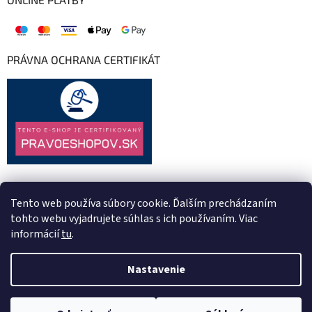
PRÁVNA OCHRANA CERTIFIKÁT
Tento web používa súbory cookie. Ďalším prechádzaním
tohto webu vyjadrujete súhlas s ich používaním. Viac
informácií
tu
.
Nastavenie
Vytvoril Shoptet