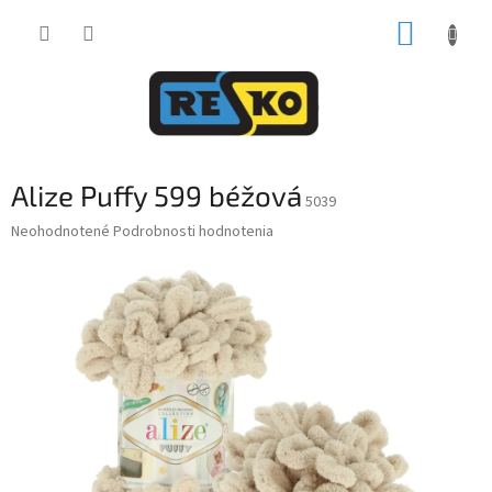
Prejsť
NÁKUP
na
obsah
KOŠÍK
Alize Puffy 599 béžová
5039
Priemerné
Neohodnotené
Podrobnosti hodnotenia
hodnotenie
produktu
je
0,0
z
5
hviezdičiek.