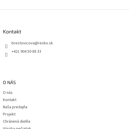
Z
á
p
ä
Kontakt
t
brestovicova
@
resko.sk
i
e
+421 904 50 88 33
O NÁS
O nás
Kontakt
Naša predajňa
Projekt
Chránená dielňa
Výroba pečiatok