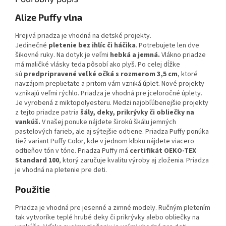
Alize Puffy vlna
Hrejivá priadza je vhodná na detské projekty.
Jedinečné
pletenie
bez ihlíc či háčika
. Potrebujete len dve
šikovné ruky. Na dotyk je veľmi
hebká a jemná.
Vlákno priadze
má maličké vlásky teda pôsobí ako plyš. Po celej dĺžke
sú
predpripravené veľké očká s rozmerom 3,5 cm
, ktoré
navzájom preplietate a pritom vám vzniká úplet. Nové projekty
vznikajú veľmi rýchlo. Priadza je vhodná pre jceloročné úplety.
Je vyrobená z miktopolyesteru. Medzi najobľúbenejšie projekty
z tejto priadze patria
šály, deky, prikrývky či obliečky na
vankúš.
V našej ponuke nájdete širokú škálu jemných
pastelových farieb, ale aj sýtejšie odtiene. Priadza Puffy ponúka
tiež variant Puffy Color, kde v jednom klbku nájdete viacero
odtieňov tón v tóne. Priadza Puffy má
certifikát OEKO-TEX
Standard 100
, ktorý zaručuje kvalitu výroby aj zloženia. Priadza
je vhodná na pletenie pre deti.
Použitie
Priadza je vhodná pre jesenné a zimné modely. Ručným pletením
tak vytvoríke teplé hrubé deky či prikrývky alebo obliečky na