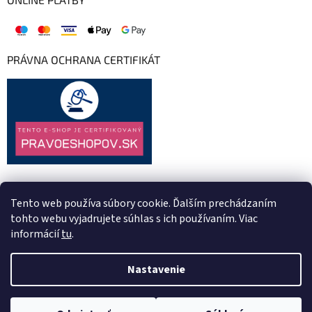
PRÁVNA OCHRANA CERTIFIKÁT
Tento web používa súbory cookie. Ďalším prechádzaním
tohto webu vyjadrujete súhlas s ich používaním. Viac
informácií
tu
.
Nastavenie
Vytvoril Shoptet