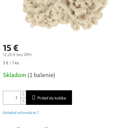
15 €
12,20 € bez DPH
Jednotková
3 € / 1 ks
cena:
Skladom
(1 balenie)
Pridať do košíka
Detailné informácie