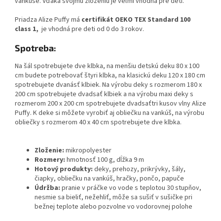
vankúše. Vďaka svojmu zloženiu je veľmi vhodná pre deti.
Priadza Alize Puffy má
certifikát OEKO TEX Standard 100
class 1,
je vhodná pre deti od 0 do 3 rokov.
Spotreba:
Na šál spotrebujete dve klbka, na menšiu detskú deku 80 x 100
cm budete potrebovať štyri klbka, na klasickú deku 120 x 180 cm
spotrebujete dvanásť klbiek. Na výrobu deky s rozmerom 180 x
200 cm spotrebujete dvadsať klbiek a na výrobu maxi deky s
rozmerom 200 x 200 cm spotrebujete dvadsaťtri kusov vlny Alize
Puffy. K deke si môžete vyrobiť aj obliečku na vankúš, na výrobu
obliečky s rozmerom 40 x 40 cm spotrebujete dve klbka.
Zloženie:
mikropolyester
Rozmery:
hmotnosť 100 g, dĺžka 9 m
Hotový produkty:
deky, prehozy, prikrývky, šály,
čiapky, obliečku na vankúš, hračky, pončo, papuče
Údržba:
pranie v práčke
vo vode s teplotou 30 stupňov,
nesmie sa bieliť, nežehliť, môže sa sušiť v sušičke pri
bežnej teplote alebo pozvolne vo vodorovnej polohe