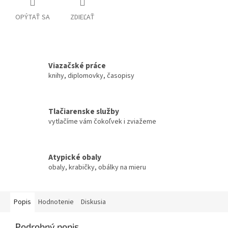
OPÝTAŤ SA
ZDIEĽAŤ
Viazačské práce
knihy, diplomovky, časopisy
Tlačiarenske služby
vytlačíme vám čokoľvek i zviažeme
Atypické obaly
obaly, krabičky, obálky na mieru
Popis
Hodnotenie
Diskusia
Podrobný popis