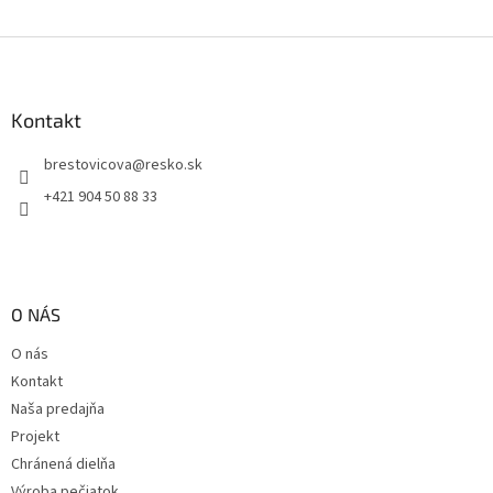
Z
á
p
ä
Kontakt
t
brestovicova
@
resko.sk
i
e
+421 904 50 88 33
O NÁS
O nás
Kontakt
Naša predajňa
Projekt
Chránená dielňa
Výroba pečiatok