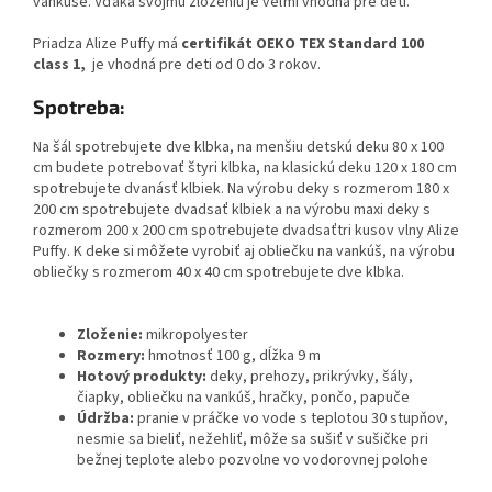
vankúše. Vďaka svojmu zloženiu je veľmi vhodná pre deti.
Priadza Alize Puffy má
certifikát OEKO TEX Standard 100
class 1,
je vhodná pre deti od 0 do 3 rokov.
Spotreba:
Na šál spotrebujete dve klbka, na menšiu detskú deku 80 x 100
cm budete potrebovať štyri klbka, na klasickú deku 120 x 180 cm
spotrebujete dvanásť klbiek. Na výrobu deky s rozmerom 180 x
200 cm spotrebujete dvadsať klbiek a na výrobu maxi deky s
rozmerom 200 x 200 cm spotrebujete dvadsaťtri kusov vlny Alize
Puffy. K deke si môžete vyrobiť aj obliečku na vankúš, na výrobu
obliečky s rozmerom 40 x 40 cm spotrebujete dve klbka.
Zloženie:
mikropolyester
Rozmery:
hmotnosť 100 g, dĺžka 9 m
Hotový produkty:
deky, prehozy, prikrývky, šály,
čiapky, obliečku na vankúš, hračky, pončo, papuče
Údržba:
pranie v práčke
vo vode s teplotou 30 stupňov,
nesmie sa bieliť, nežehliť, môže sa sušiť v sušičke pri
bežnej teplote alebo pozvolne vo vodorovnej polohe