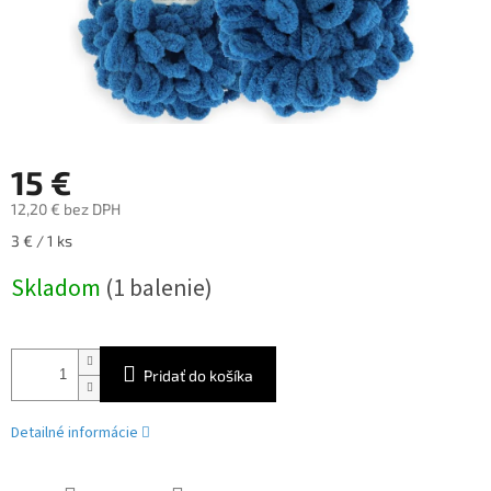
15 €
12,20 € bez DPH
Jednotková
3 € / 1 ks
cena:
Skladom
(1 balenie)
Pridať do košíka
Detailné informácie