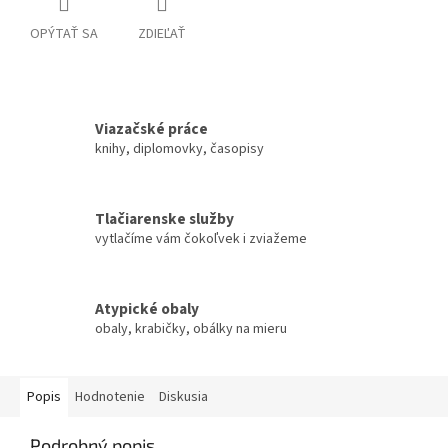
OPÝTAŤ SA
ZDIEĽAŤ
Viazačské práce
knihy, diplomovky, časopisy
Tlačiarenske služby
vytlačíme vám čokoľvek i zviažeme
Atypické obaly
obaly, krabičky, obálky na mieru
Popis
Hodnotenie
Diskusia
Podrobný popis