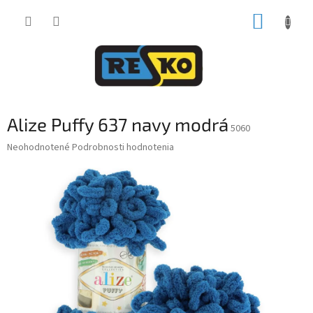
Prejsť
NÁKUP
na
obsah
KOŠÍK
Alize Puffy 637 navy modrá
5060
Priemerné
Neohodnotené
Podrobnosti hodnotenia
hodnotenie
produktu
je
0,0
z
5
hviezdičiek.