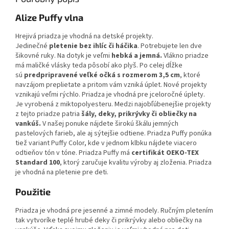
Alize Puffy vlna
Hrejivá priadza je vhodná na detské projekty.
Jedinečné
pletenie
bez ihlíc či háčika
. Potrebujete len dve
šikovné ruky. Na dotyk je veľmi
hebká a jemná.
Vlákno priadze
má maličké vlásky teda pôsobí ako plyš. Po celej dĺžke
sú
predpripravené veľké očká s rozmerom 3,5 cm
, ktoré
navzájom preplietate a pritom vám vzniká úplet. Nové projekty
vznikajú veľmi rýchlo. Priadza je vhodná pre jceloročné úplety.
Je vyrobená z miktopolyesteru. Medzi najobľúbenejšie projekty
z tejto priadze patria
šály, deky, prikrývky či obliečky na
vankúš.
V našej ponuke nájdete širokú škálu jemných
pastelových farieb, ale aj sýtejšie odtiene. Priadza Puffy ponúka
tiež variant Puffy Color, kde v jednom klbku nájdete viacero
odtieňov tón v tóne. Priadza Puffy má
certifikát OEKO-TEX
Standard 100
, ktorý zaručuje kvalitu výroby aj zloženia. Priadza
je vhodná na pletenie pre deti.
Použitie
Priadza je vhodná pre jesenné a zimné modely. Ručným pletením
tak vytvoríke teplé hrubé deky či prikrývky alebo obliečky na