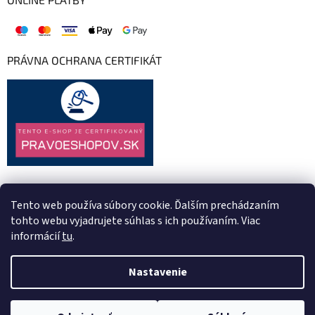
PRÁVNA OCHRANA CERTIFIKÁT
Tento web používa súbory cookie. Ďalším prechádzaním
tohto webu vyjadrujete súhlas s ich používaním. Viac
informácií
tu
.
Nastavenie
Vytvoril Shoptet