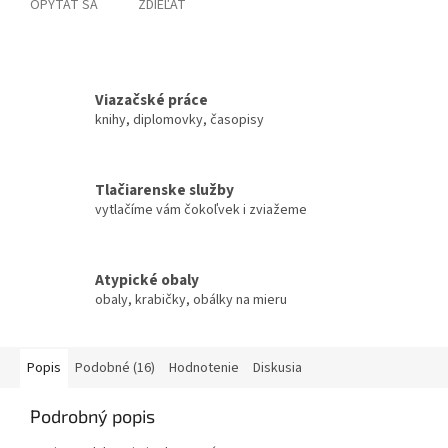
OPÝTAŤ SA
ZDIEĽAŤ
Viazačské práce
knihy, diplomovky, časopisy
Tlačiarenske služby
vytlačíme vám čokoľvek i zviažeme
Atypické obaly
obaly, krabičky, obálky na mieru
Popis
Podobné (16)
Hodnotenie
Diskusia
Podrobný popis