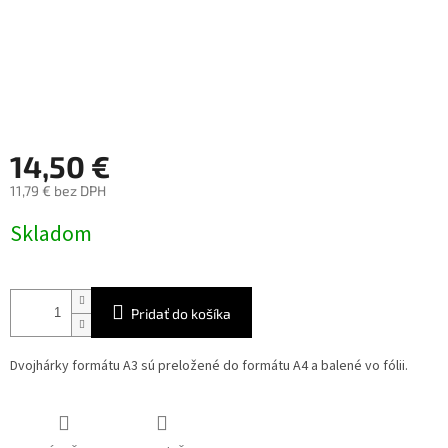
14,50 €
11,79 € bez DPH
Jednotková
Skladom
cena:
Pridať do košíka
Dvojhárky formátu A3 sú preložené do formátu A4 a balené vo fólii.