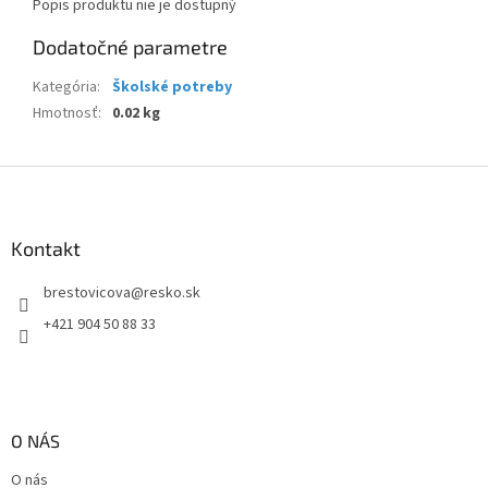
Popis produktu nie je dostupný
Dodatočné parametre
Kategória
:
Školské potreby
Hmotnosť
:
0.02 kg
Z
á
p
ä
Kontakt
t
brestovicova
@
resko.sk
i
e
+421 904 50 88 33
O NÁS
O nás