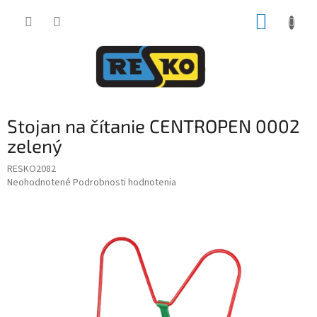
Prejsť
NÁKUP
na
obsah
KOŠÍK
Stojan na čítanie CENTROPEN 0002
zelený
RESKO2082
Priemerné
Neohodnotené
Podrobnosti hodnotenia
hodnotenie
produktu
je
0,0
z
5
hviezdičiek.