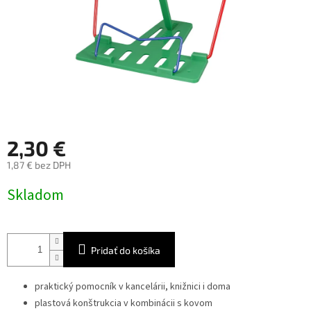
2,30 €
1,87 € bez DPH
Jednotková
Skladom
cena:
Pridať do košíka
praktický pomocník v kancelárii, knižnici i doma
plastová konštrukcia v kombinácii s kovom