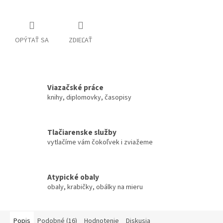
OPÝTAŤ SA
ZDIEĽAŤ
Viazačské práce
knihy, diplomovky, časopisy
Tlačiarenske služby
vytlačíme vám čokoľvek i zviažeme
Atypické obaly
obaly, krabičky, obálky na mieru
Popis
Podobné (16)
Hodnotenie
Diskusia