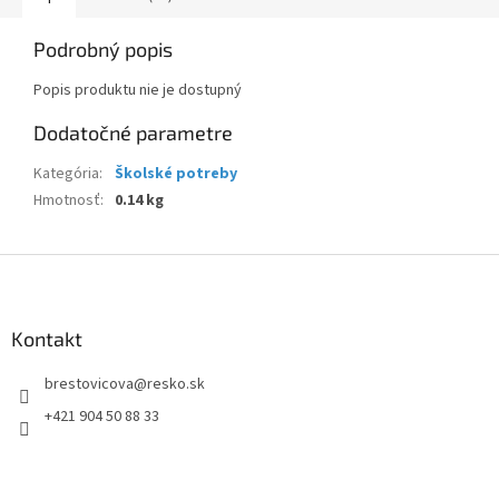
Podrobný popis
Popis produktu nie je dostupný
Dodatočné parametre
Kategória
:
Školské potreby
Hmotnosť
:
0.14 kg
Z
á
p
ä
Kontakt
t
brestovicova
@
resko.sk
i
e
+421 904 50 88 33