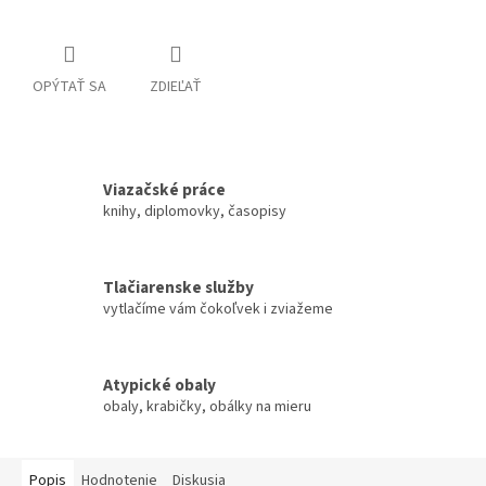
OPÝTAŤ SA
ZDIEĽAŤ
Viazačské práce
knihy, diplomovky, časopisy
Tlačiarenske služby
vytlačíme vám čokoľvek i zviažeme
Atypické obaly
obaly, krabičky, obálky na mieru
Popis
Hodnotenie
Diskusia