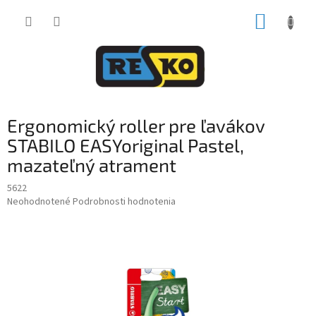
Prejsť
NÁKUP
na
obsah
KOŠÍK
Ergonomický roller pre ľavákov
STABILO EASYoriginal Pastel,
mazateľný atrament
5622
Priemerné
Neohodnotené
Podrobnosti hodnotenia
hodnotenie
produktu
je
0,0
z
5
hviezdičiek.