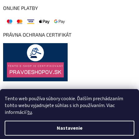
ONLINE PLATBY
PRÁVNA OCHRANA CERTIFIKÁT
Tento web používa súbory cookie. Ďalším prechádzaním
tohto webu vyjadrujete súhlas s ich používaním. Viac
informácií
tu
.
Nastavenie
Vytvoril Shoptet