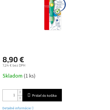
8,90 €
7,24 € bez DPH
Jednotková
Skladom
(1 ks)
cena:
Pridať do košíka
Detailné informácie