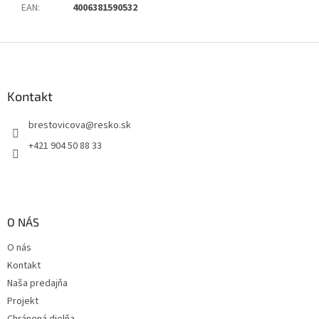
EAN
:
4006381590532
Z
á
p
ä
Kontakt
t
brestovicova
@
resko.sk
i
e
+421 904 50 88 33
O NÁS
O nás
Kontakt
Naša predajňa
Projekt