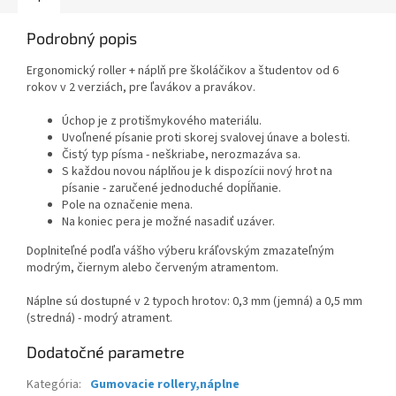
Podrobný popis
Ergonomický roller + náplň pre školáčikov a študentov od 6
rokov v 2 verziách, pre ľavákov a pravákov.
Úchop je z protišmykového materiálu.
Uvoľnené písanie proti skorej svalovej únave a bolesti.
Čistý typ písma - neškriabe, nerozmazáva sa.
S každou novou náplňou je k dispozícii nový hrot na
písanie - zaručené jednoduché dopĺňanie.
Pole na označenie mena.
Na koniec pera je možné nasadiť uzáver.
Doplniteľné podľa vášho výberu kráľovským zmazateľným
modrým, čiernym alebo červeným atramentom.
Náplne sú dostupné v 2 typoch hrotov: 0,3 mm (jemná) a 0,5 mm
(stredná) - modrý atrament.
Dodatočné parametre
Kategória
:
Gumovacie rollery,náplne