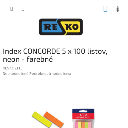
Prejsť
NÁKUP
na
obsah
KOŠÍK
Index CONCORDE 5 x 100 listov,
neon - farebné
RESKO2115
Priemerné
Neohodnotené
Podrobnosti hodnotenia
hodnotenie
produktu
je
0,0
z
5
hviezdičiek.