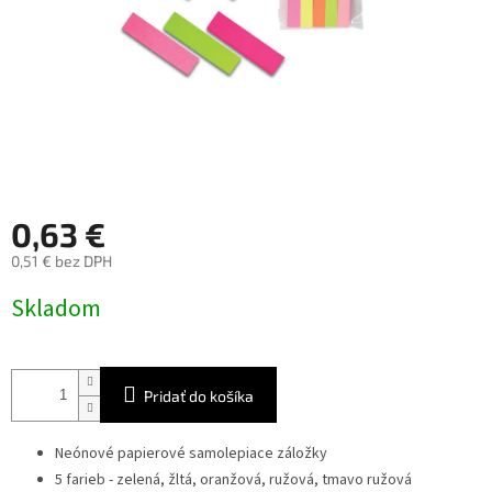
0,63 €
0,51 € bez DPH
Jednotková
Skladom
cena:
Pridať do košíka
Neónové papierové samolepiace záložky
5 farieb - zelená, žltá, oranžová, ružová, tmavo ružová