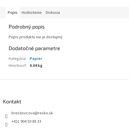
Popis
Hodnotenie
Diskusia
Podrobný popis
Popis produktu nie je dostupný
Dodatočné parametre
Kategória
:
Papier
Hmotnosť
:
0.04 kg
Z
á
p
ä
Kontakt
t
brestovicova
@
resko.sk
i
e
+421 904 50 88 33