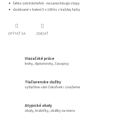
ľahko odstrániteľné - nezanechávajú stopy
dodávané v balení 5 x 100 ks z každej farby
OPÝTAŤ SA
ZDIEĽAŤ
Viazačské práce
knihy, diplomovky, časopisy
Tlačiarenske služby
vytlačíme vám čokoľvek i zviažeme
Atypické obaly
obaly, krabičky, obálky na mieru