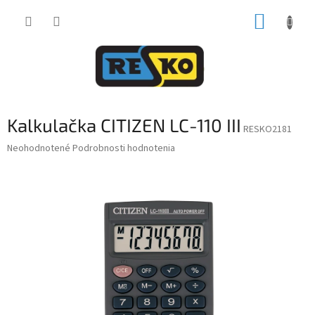
Prejsť
NÁKUP
na
obsah
KOŠÍK
Kalkulačka CITIZEN LC-110 III
RESKO2181
Priemerné
Neohodnotené
Podrobnosti hodnotenia
hodnotenie
produktu
je
0,0
z
5
hviezdičiek.