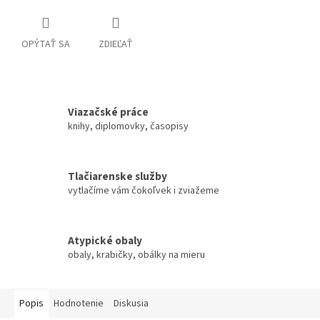
OPÝTAŤ SA
ZDIEĽAŤ
Viazačské práce
knihy, diplomovky, časopisy
Tlačiarenske služby
vytlačíme vám čokoľvek i zviažeme
Atypické obaly
obaly, krabičky, obálky na mieru
Popis
Hodnotenie
Diskusia