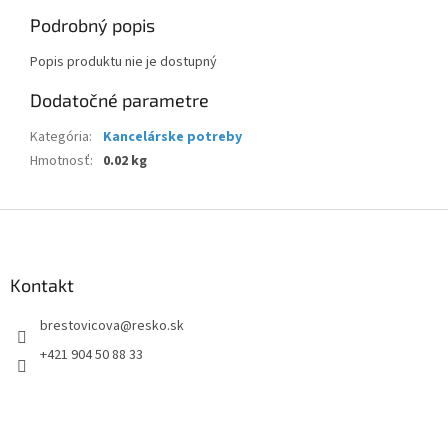
Podrobný popis
Popis produktu nie je dostupný
Dodatočné parametre
Kategória
:
Kancelárske potreby
Hmotnosť
:
0.02 kg
Z
á
p
ä
Kontakt
t
brestovicova
@
resko.sk
i
e
+421 904 50 88 33