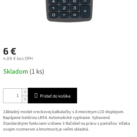
6 €
4,88 € bez DPH
Jednotková
Skladom
(1 ks)
cena:
Pridať do košíka
Základný model vreckovej kalkulačky s 8-miestnym LCD displejom.
Napájanie batériou LR54. Automatické vypínanie. Vybavená
štandardnými funkciami vrátane 3 tlačidiel na prácu s pamäťou. Vďaka
svojim rozmerom a hmotnosti je veľmi skladná.