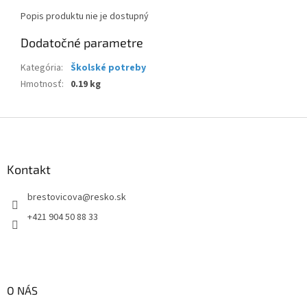
Popis produktu nie je dostupný
Dodatočné parametre
Kategória
:
Školské potreby
Hmotnosť
:
0.19 kg
Z
á
p
ä
Kontakt
t
brestovicova
@
resko.sk
i
e
+421 904 50 88 33
O NÁS