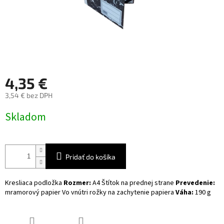
4,35 €
3,54 € bez DPH
Jednotková
Skladom
cena:
Pridať do košíka
Kresliaca podložka
Rozmer:
A4
Štítok na prednej strane
Prevedenie:
mramorový papier
Vo vnútri rožky na zachytenie papiera
Váha:
190 g