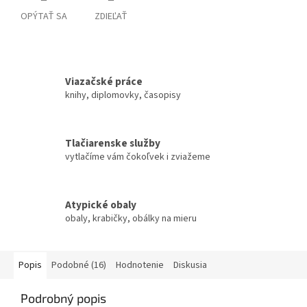
OPÝTAŤ SA
ZDIEĽAŤ
Viazačské práce
knihy, diplomovky, časopisy
Tlačiarenske služby
vytlačíme vám čokoľvek i zviažeme
Atypické obaly
obaly, krabičky, obálky na mieru
Popis
Podobné (16)
Hodnotenie
Diskusia
Podrobný popis