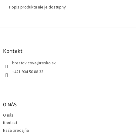
Popis produktu nie je dostupný
Z
á
p
ä
Kontakt
t
brestovicova
@
resko.sk
i
e
+421 904 50 88 33
O NÁS
O nás
Kontakt
Naša predajňa