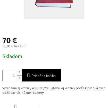
70 €
56,91 € bez DPH
Jednotková
Skladom
cena:
Pridať do košíka
Vyrábame aj kroniky A3 - 100,200 listové. Aj kroniky podľa individuálnych
požiadaviek - rôzne rozmery.