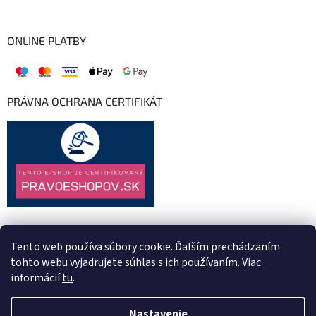
ONLINE PLATBY
PRÁVNA OCHRANA CERTIFIKÁT
Tento web používa súbory cookie. Ďalším prechádzaním
tohto webu vyjadrujete súhlas s ich používaním. Viac
informácií
tu
.
Nastavenie