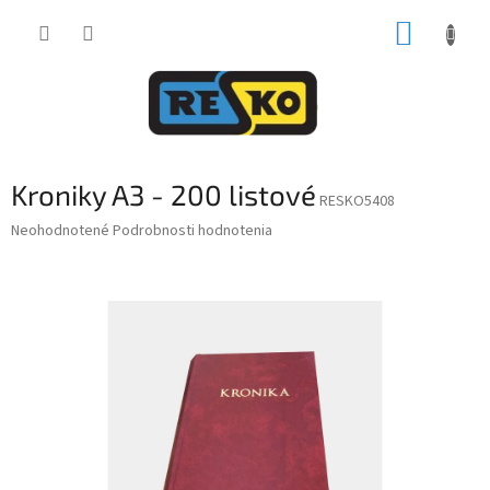
Prejsť
NÁKUP
na
obsah
KOŠÍK
Kroniky A3 - 200 listové
RESKO5408
Priemerné
Neohodnotené
Podrobnosti hodnotenia
hodnotenie
produktu
je
0,0
z
5
hviezdičiek.