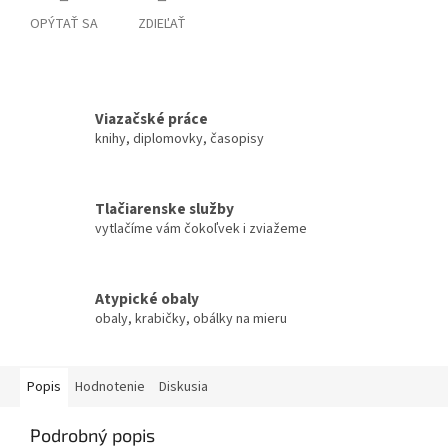
OPÝTAŤ SA
ZDIEĽAŤ
Viazačské práce
knihy, diplomovky, časopisy
Tlačiarenske služby
vytlačíme vám čokoľvek i zviažeme
Atypické obaly
obaly, krabičky, obálky na mieru
Popis
Hodnotenie
Diskusia
Podrobný popis