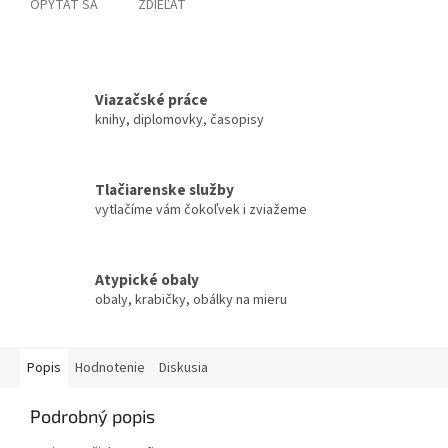
OPÝTAŤ SA
ZDIEĽAŤ
Viazačské práce
knihy, diplomovky, časopisy
Tlačiarenske služby
vytlačíme vám čokoľvek i zviažeme
Atypické obaly
obaly, krabičky, obálky na mieru
Popis
Hodnotenie
Diskusia
Podrobný popis