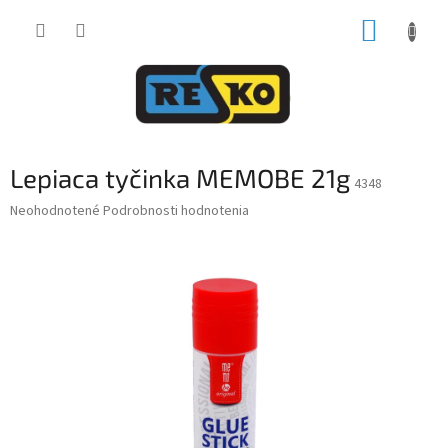
Prejsť
NÁKUP
na
obsah
KOŠÍK
Lepiaca tyčinka MEMOBE 21g
4348
Priemerné
Neohodnotené
Podrobnosti hodnotenia
hodnotenie
produktu
je
0,0
z
5
hviezdičiek.