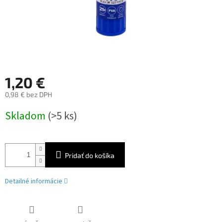
1,20 €
0,98 € bez DPH
Jednotková
Skladom
(>5 ks)
cena:
Pridať do košíka
Detailné informácie