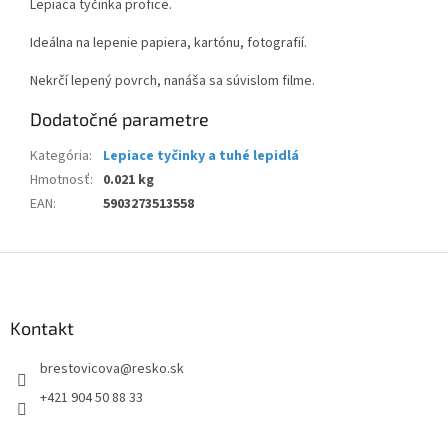
Lepiaca tyčinka profice.
Ideálna na lepenie papiera, kartónu, fotografií.
Nekrčí lepený povrch, nanáša sa súvislom filme.
Dodatočné parametre
Kategória
:
Lepiace tyčinky a tuhé lepidlá
Hmotnosť
:
0.021 kg
EAN
:
5903273513558
Z
á
p
ä
Kontakt
t
brestovicova
@
resko.sk
i
e
+421 904 50 88 33