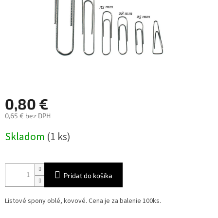
0,80 €
0,65 € bez DPH
Jednotková
Skladom
(1 ks)
cena:
Pridať do košíka
Listové spony oblé, kovové. Cena je za balenie 100ks.