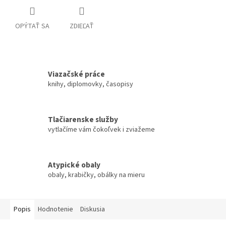
OPÝTAŤ SA
ZDIEĽAŤ
Viazačské práce
knihy, diplomovky, časopisy
Tlačiarenske služby
vytlačíme vám čokoľvek i zviažeme
Atypické obaly
obaly, krabičky, obálky na mieru
Popis
Hodnotenie
Diskusia