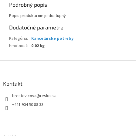
Podrobný popis
Popis produktu nie je dostupný
Dodatočné parametre
Kategória
:
Kancelárske potreby
Hmotnosť
:
0.02 kg
Z
á
p
ä
Kontakt
t
brestovicova
@
resko.sk
i
e
+421 904 50 88 33