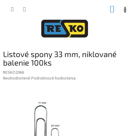
Prejsť
NÁKUP
na
obsah
KOŠÍK
Listové spony 33 mm, niklované
balenie 100ks
RESKO2066
Priemerné
Neohodnotené
Podrobnosti hodnotenia
hodnotenie
produktu
je
0,0
z
5
hviezdičiek.