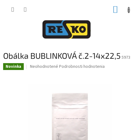
Prejsť
NÁKUP
na
obsah
KOŠÍK
Obálka BUBLINKOVÁ č.2-14x22,5
5973
Priemerné
Neohodnotené
Podrobnosti hodnotenia
Novinka
hodnotenie
produktu
je
0,0
z
5
hviezdičiek.