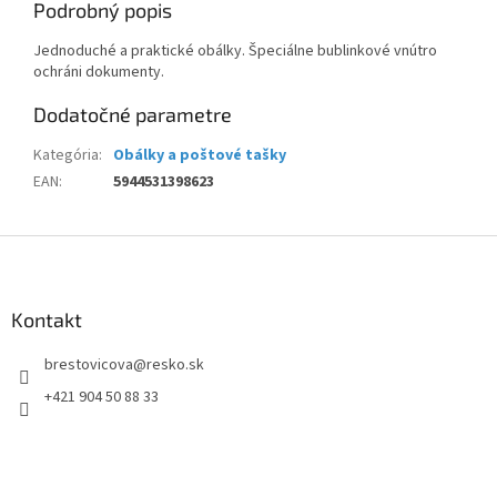
Podrobný popis
Jednoduché a praktické obálky. Špeciálne bublinkové vnútro
ochráni dokumenty.
Dodatočné parametre
Kategória
:
Obálky a poštové tašky
EAN
:
5944531398623
Z
á
p
ä
Kontakt
t
brestovicova
@
resko.sk
i
e
+421 904 50 88 33