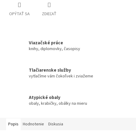
OPÝTAŤ SA
ZDIEĽAŤ
Viazačské práce
knihy, diplomovky, časopisy
Tlačiarenske služby
vytlačíme vám čokoľvek i zviažeme
Atypické obaly
obaly, krabičky, obálky na mieru
Popis
Hodnotenie
Diskusia