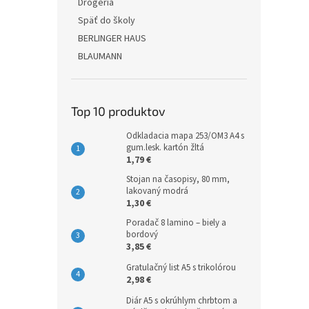
Drogéria
Späť do školy
BERLINGER HAUS
BLAUMANN
Top 10 produktov
Odkladacia mapa 253/OM3 A4 s
gum.lesk. kartón žltá
1,79 €
Stojan na časopisy, 80 mm,
lakovaný modrá
1,30 €
Poradač 8 lamino – biely a
bordový
3,85 €
Gratulačný list A5 s trikolórou
2,98 €
Diár A5 s okrúhlym chrbtom a