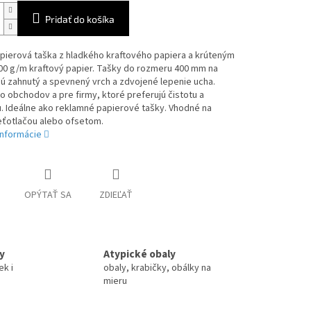
Pridať do košíka
pierová taška z hladkého kraftového papiera a krúteným
00 g/m kraftový papier. Tašky do rozmeru 400 mm na
jú zahnutý a spevnený vrch a zdvojené lepenie ucha.
 obchodov a pre firmy, ktoré preferujú čistotu a
. Ideálne ako reklamné papierové tašky. Vhodné na
eťotlačou alebo ofsetom.
informácie
OPÝTAŤ SA
ZDIEĽAŤ
y
Atypické obaly
ek i
obaly, krabičky, obálky na
mieru