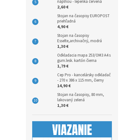
náplňou - lepenka červená
2,60 €
Stojan na časopisy EUROPOST
priehľadná
4,90 €
Stojan na časopisy
Esselte,archivačný, modrá
1,30 €
Odkladacia mapa 253/OM3 A4 s
gum.lesk. kartón čierna
1,79 €
Cep Pro - kancelársky odkladač
- 270 x 386 x 115 mm, čierny
14,90 €
Stojan na časopisy, 80 mm,
lakovaný zelená
1,30 €