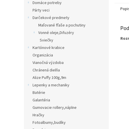
Domáce potreby
Popi
Párty veci
Darčekové predmety
Maľované fľaše a pochutiny
Pod
Vonné oleje,Difuzéry
Roz
Sviečky
Kartónové krabice
Organizácia
Vianočná výzdoba
Chránená dielňa
Alize Puffy 100g,9m
Lepenky a mechaniky
Batérie
Galantéria
Gumovacie rollery,náplne
Hračky
Fotoalbumy,budíky