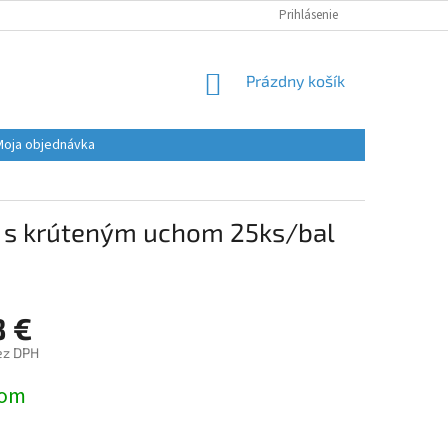
Prihlásenie
NÁKUPNÝ
Prázdny košík
KOŠÍK
Moja objednávka
 s krúteným uchom 25ks/bal
8 €
ez DPH
ová
dom