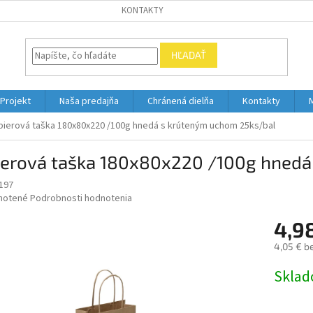
KONTAKTY
HĽADAŤ
Projekt
Naša predajňa
Chránená dielňa
Kontakty
pierová taška 180x80x220 /100g hnedá s krúteným uchom 25ks/bal
ierová taška 180x80x220 /100g hnedá
197
né
notené
Podrobnosti hodnotenia
nie
4,9
u
4,05 € b
Jednotk
Skla
cena:
iek.