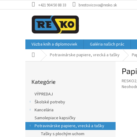
Prejsť
+421 904 50 88 33
brestovicova@resko.sk
na
obsah
Väzba kníh a diplomoviek
Galéria našich prác
Domov
Potravinárske papiere, vrecká a tašky
Pa
B
Pap
o
Preskočiť
č
RESKO2
Kategórie
kategórie
n
Priemer
Neohod
ý
hodnote
VÝPREDAJ
p
produkt
Školské potreby
je
a
0,0
Kancelária
n
z
e
Samolepiace kapsičky
5
l
Potravinárske papiere, vrecká a tašky
hviezdič
Tašky s plochým uchom