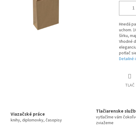
Hnedá pa
uchom. 1
šírku, ma
Vhodné do
eleganciu
potlač si
Detailné 
TLAČ
Tlačiarenske služb
Viazačské práce
vytlačíme vám čokoľv
knihy, diplomovky, časopisy
zviažeme