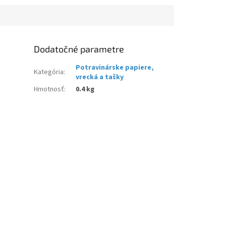
Dodatočné parametre
Potravinárske papiere,
Kategória
:
vrecká a tašky
Hmotnosť
:
0.4 kg