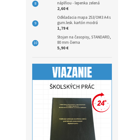
náplňou - lepenka zelená
2,60 €
Odkladacia mapa 253/OM3 A4 s
gum.lesk. kartón modrá
1,79 €
Stojan na časopisy, STANDARD,
80 mm čierna
5,90 €