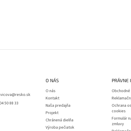
O NÁS
PRÁVNE 
O nás
Obchodné 
vicova
@
resko.sk
Kontakt
Reklamačn
04 50 88 33
Naša predajňa
Ochrana os
cookies
Projekt
Formulár n
Chránená dielňa
zmluvy
Výroba pečiatok