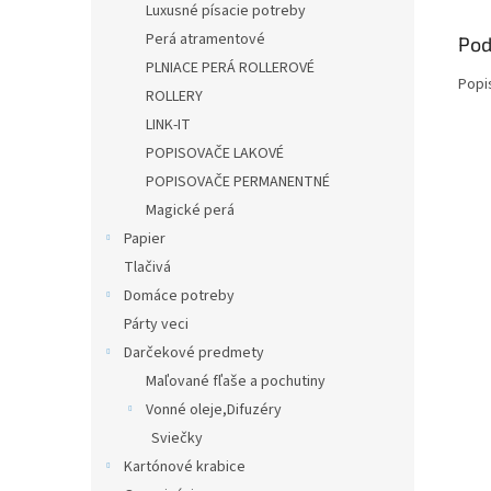
Luxusné písacie potreby
Perá atramentové
Pod
PLNIACE PERÁ ROLLEROVÉ
Popi
ROLLERY
LINK-IT
POPISOVAČE LAKOVÉ
POPISOVAČE PERMANENTNÉ
Magické perá
Papier
Tlačivá
Domáce potreby
Párty veci
Darčekové predmety
Maľované fľaše a pochutiny
Vonné oleje,Difuzéry
Sviečky
Kartónové krabice