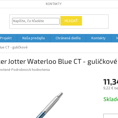
KONTAKTY
HĽADAŤ
Projekt
Naša predajňa
Chránená dielňa
Kontakty
lue CT - guličkové
er Jotter Waterloo Blue CT - guličkové
né
notené
Podrobnosti hodnotenia
nie
11,3
u
9,22 € b
Jednotk
Skla
cena:
iek.