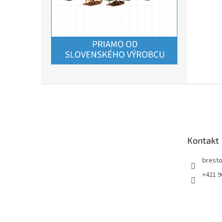
Z
á
p
ä
t
Kontakt
i
e
bresto
+421 9