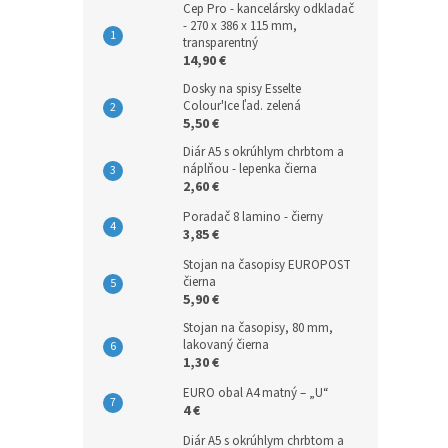
Cep Pro - kancelársky odkladač
- 270 x 386 x 115 mm,
transparentný
14,90 €
Dosky na spisy Esselte
Colour'Ice ľad. zelená
5,50 €
Diár A5 s okrúhlym chrbtom a
náplňou - lepenka čierna
2,60 €
Poradač 8 lamino - čierny
3,85 €
Stojan na časopisy EUROPOST
čierna
5,90 €
Stojan na časopisy, 80 mm,
lakovaný čierna
1,30 €
EURO obal A4 matný – „U“
4 €
Diár A5 s okrúhlym chrbtom a