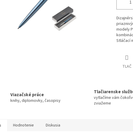
Dizajnérs
priazniv
modely Pa
kombinác
Stláčací
TLAČ
Tlačiarenske služb
Viazačské práce
vytlačíme vám čokoľv
knihy, diplomovky, časopisy
zviažeme
s
Hodnotenie
Diskusia