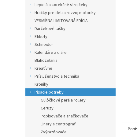
Lepidlá a korekčné strojčeky
Hračky pre deti a rozvoj motoriky
VESMÍRNA LIMITOVANÁ EDÍCIA
Darčekové tašky
Etikety
Schneider
Kalendáre a diáre
Blahozelania
Kreatívne
Príslušenstvo a technika
Kroniky
Písacie potreby
Gulôčkové perá a rollery
Ceruzy
Popisovače a značkovače
Linery a centrograf
Popi
Zvýrazňovače