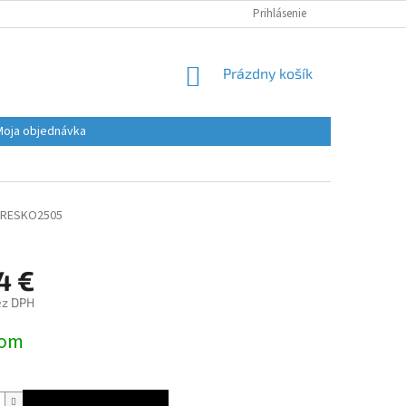
Prihlásenie
NÁKUPNÝ
Prázdny košík
KOŠÍK
Moja objednávka
RESKO2505
4 €
ez DPH
ová
dom