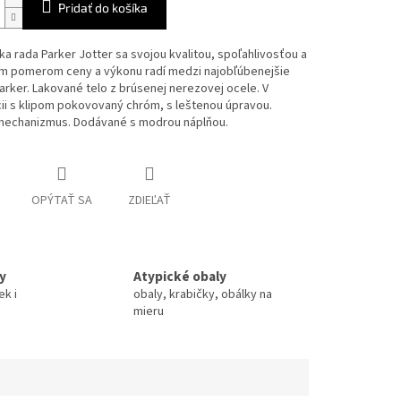
Pridať do košíka
ka rada Parker Jotter sa svojou kvalitou, spoľahlivosťou a
ým pomerom ceny a výkonu radí medzi najobľúbenejšie
rker. Lakované telo z brúsenej nerezovej ocele. V
ii s klipom pokovovaný chróm, s leštenou úpravou.
 mechanizmus. Dodávané s modrou náplňou.
OPÝTAŤ SA
ZDIEĽAŤ
y
Atypické obaly
ek i
obaly, krabičky, obálky na
mieru