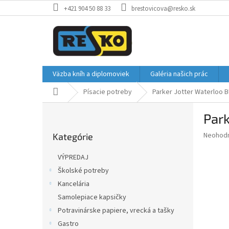
Prejsť
+421 904 50 88 33
brestovicova@resko.sk
na
obsah
Väzba kníh a diplomoviek
Galéria našich prác
Domov
Písacie potreby
Parker Jotter Waterloo B
B
Park
o
Preskočiť
č
Priemer
Neohod
Kategórie
kategórie
n
hodnote
ý
produkt
VÝPREDAJ
p
je
Školské potreby
0,0
a
z
Kancelária
n
5
e
Samolepiace kapsičky
hviezdič
l
Potravinárske papiere, vrecká a tašky
Gastro