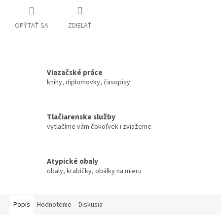
OPÝTAŤ SA
ZDIEĽAŤ
Viazačské práce
knihy, diplomovky, časopisy
Tlačiarenske služby
vytlačíme vám čokoľvek i zviažeme
Atypické obaly
obaly, krabičky, obálky na mieru
Popis
Hodnotenie
Diskusia