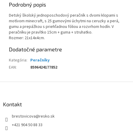
Podrobný popis
Detský školský jednoposchodový peračník s dvomi klopami s
motívom minecraft, s 25 gumovými úchytmi na ceruzky a perá,
gumu a prepážkou s priehľadnou fóliou a rozvrhom hodín. V
peračníku je pravítko 15cm + guma + struhatko.
Rozmer: 21x14x4cm.
Dodatočné parametre
Kategória
:
Peračníky
EAN
:
8596424177852
Z
á
p
ä
Kontakt
t
brestovicova
@
resko.sk
i
e
+421 904 50 88 33