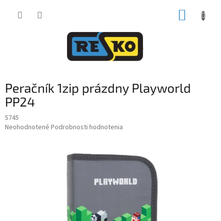
Prejsť
NÁKUP
na
obsah
KOŠÍK
Peračník 1zip prázdny Playworld
PP24
5745
Priemerné
Neohodnotené
Podrobnosti hodnotenia
hodnotenie
produktu
je
0,0
z
5
hviezdičiek.