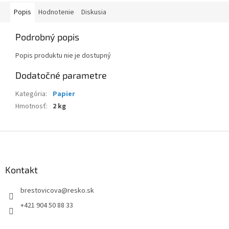
Popis
Hodnotenie
Diskusia
Podrobný popis
Popis produktu nie je dostupný
Dodatočné parametre
Kategória
:
Papier
Hmotnosť
:
2 kg
Z
á
p
ä
Kontakt
t
brestovicova
@
resko.sk
i
e
+421 904 50 88 33