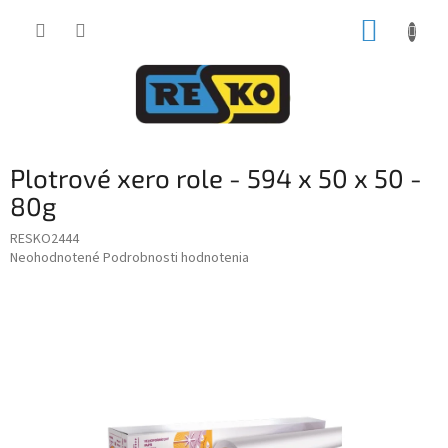
Prejsť
NÁKUP
na
obsah
KOŠÍK
Plotrové xero role - 594 x 50 x 50 -
80g
RESKO2444
Priemerné
Neohodnotené
Podrobnosti hodnotenia
hodnotenie
produktu
je
0,0
z
5
hviezdičiek.