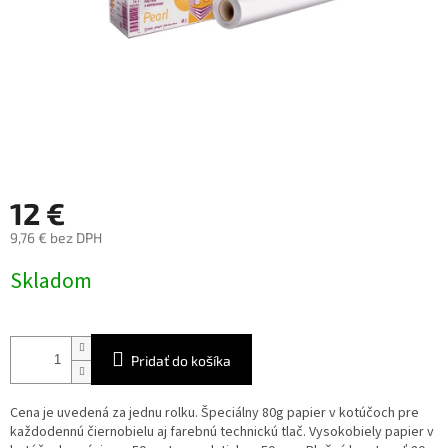
12 €
9,76 € bez DPH
Jednotková
Skladom
cena:
Pridať do košíka
Cena je uvedená za jednu rolku. Špeciálny 80g papier v kotúčoch pre
každodennú čiernobielu aj farebnú technickú tlač. Vysokobiely papier v