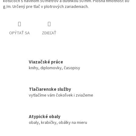
kotúčoch s návinom 50 metrov a dutinkou 50 mm. Plošná hmotnosť 80
g/m. Určený pre tlač v plotrových zariadeniach.
OPÝTAŤ SA
ZDIEĽAŤ
Viazačské práce
knihy, diplomovky, časopisy
Tlačiarenske služby
vytlačíme vám čokoľvek i zviažeme
Atypické obaly
obaly, krabičky, obálky na mieru