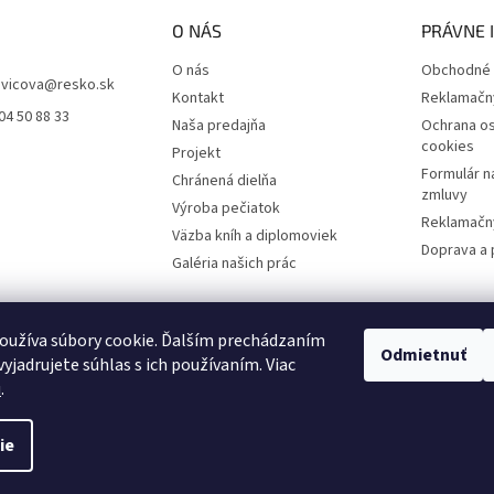
O NÁS
PRÁVNE 
O nás
Obchodné 
vicova
@
resko.sk
Kontakt
Reklamačn
04 50 88 33
Naša predajňa
Ochrana os
cookies
Projekt
Formulár n
Chránená dielňa
zmluvy
Výroba pečiatok
Reklamačný
Väzba kníh a diplomoviek
Doprava a 
Galéria našich prác
oužíva súbory cookie. Ďalším prechádzaním
Odmietnuť
yjadrujete súhlas s ich používaním. Viac
u
.
ie