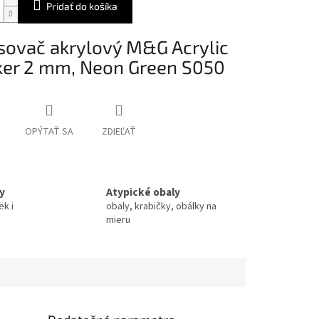
Pridať do košíka
sovač akrylový M&G Acrylic
er 2 mm, Neon Green S050
OPÝTAŤ SA
ZDIEĽAŤ
y
Atypické obaly
ek i
obaly, krabičky, obálky na
mieru