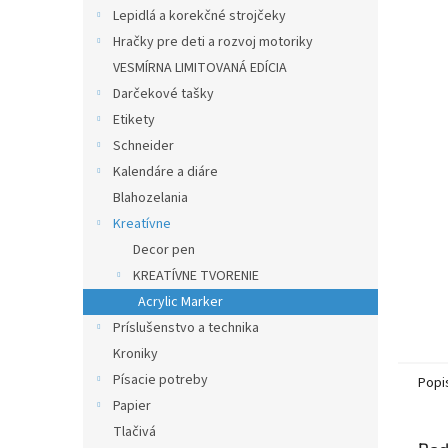
Lepidlá a korekčné strojčeky
Hračky pre deti a rozvoj motoriky
VESMÍRNA LIMITOVANÁ EDÍCIA
Darčekové tašky
Etikety
Schneider
Kalendáre a diáre
Blahozelania
Kreatívne
Decor pen
KREATÍVNE TVORENIE
Acrylic Marker
Príslušenstvo a technika
Kroniky
Písacie potreby
Popi
Papier
Tlačivá