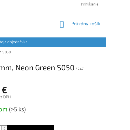
Prihlásenie
NÁKUPNÝ
Prázdny košík
KOŠÍK
Moja objednávka
n S050
2 mm, Neon Green S050
5247
 €
ez DPH
ová
dom
(>5 ks)