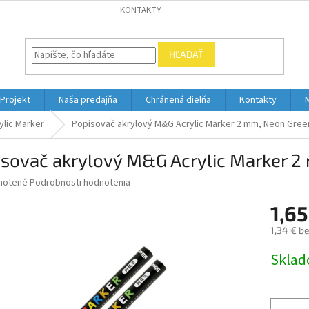
KONTAKTY
HĽADAŤ
Projekt
Naša predajňa
Chránená dielňa
Kontakty
ylic Marker
Popisovač akrylový M&G Acrylic Marker 2 mm, Neon Gree
isovač akrylový M&G Acrylic Marker 
né
notené
Podrobnosti hodnotenia
nie
1,65
u
1,34 € b
Jednotk
Skla
cena:
iek.