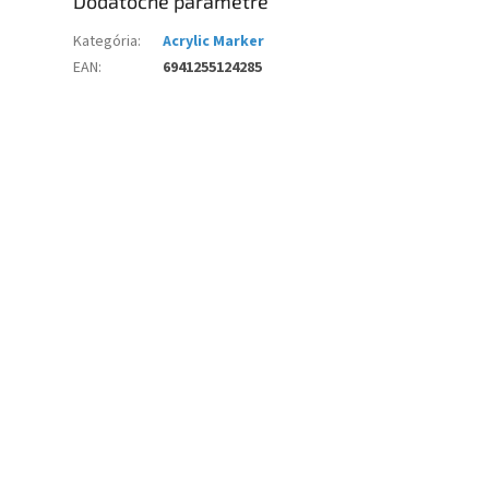
Dodatočné parametre
Kategória
:
Acrylic Marker
EAN
:
6941255124285