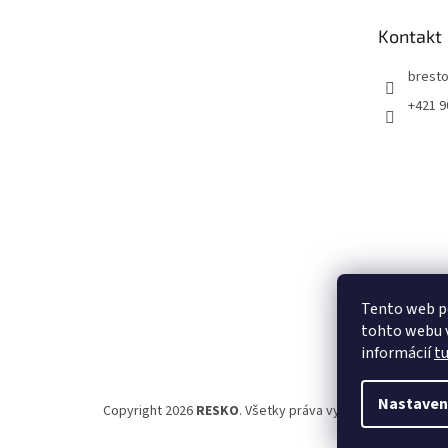
t
Kontakt
i
e
bresto
+421 9
Tento web p
tohto webu v
informácií
t
Nastaven
Copyright 2026
RESKO
. Všetky práva vyhradené.