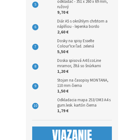
odkladač - 351 x 260 x 69 mm,
ružový
9,70 €
Diár A5 s okrúhlym chrbtom a
náplňou - lepenka bordo
2,60 €
Dosky na spisy Esselte
Colour'Ice ľad. zelená
5,50 €
Doska spisová A4 EcoLine
mramor, žltá so šnúrkami
1,20 €
Stojan na časopisy MONTANA,
110 mm čierna
1,50 €
Odkladacia mapa 253/OM3 A4 s
gum.lesk. kartón čierna
1,79 €