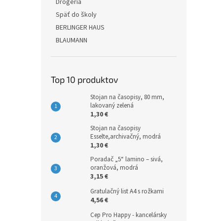
Drogéria
Späť do školy
BERLINGER HAUS
BLAUMANN
Top 10 produktov
Stojan na časopisy, 80 mm,
lakovaný zelená
1,30 €
Stojan na časopisy
Esselte,archivačný, modrá
1,30 €
Poradač „5“ lamino – sivá,
oranžová, modrá
3,15 €
Gratulačný list A4 s rožkami
4,56 €
Cep Pro Happy - kancelársky