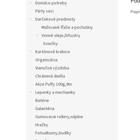
Pod
Domáce potreby
Párty veci
Popi
Darčekové predmety
Maľované fľaše a pochutiny
Vonné oleje,Difuzéry
Sviečky
Kartónové krabice
Organizácia
Vianočná výzdoba
Chránená dielňa
Alize Puffy 100g,9m
Lepenky a mechaniky
Batérie
Galantéria
Gumovacie rollery,náplne
Hračky
Fotoalbumy,budíky