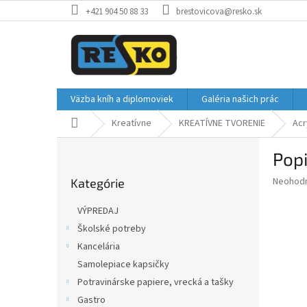
Prejsť
+421 904 50 88 33
brestovicova@resko.sk
na
obsah
Väzba kníh a diplomoviek
Galéria našich prác
Domov
Kreatívne
KREATÍVNE TVORENIE
Acr
B
Pop
o
Preskočiť
č
Priemer
Neohod
Kategórie
kategórie
n
hodnote
ý
produkt
VÝPREDAJ
p
je
Školské potreby
0,0
a
z
Kancelária
n
5
e
Samolepiace kapsičky
hviezdič
l
Potravinárske papiere, vrecká a tašky
Gastro