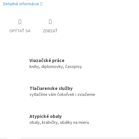
Detailné informácie
OPÝTAŤ SA
ZDIEĽAŤ
Viazačské práce
knihy, diplomovky, časopisy
Tlačiarenske služby
vytlačíme vám čokoľvek i zviažeme
Atypické obaly
obaly, krabičky, obálky na mieru