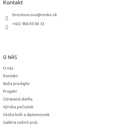
ä
Kontakt
t
brestovicova
@
resko.sk
i
e
+421 904 50 88 33
O NÁS
O nás
Kontakt
Naša predajňa
Projekt
Chránená dielňa
Výroba pečiatok
Väzba kníh a diplomoviek
Galéria našich prác