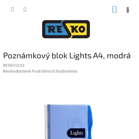
Prejsť
NÁKUP
na
obsah
KOŠÍK
Poznámkový blok Lights A4, modrá
RESKO2153
Priemerné
Neohodnotené
Podrobnosti hodnotenia
hodnotenie
produktu
je
0,0
z
5
hviezdičiek.