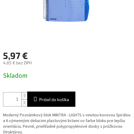
5,97 €
4,85 € bez DPH
Jednotková
Skladom
cena:
Pridať do košíka
Moderný Poznámkový blok MINTRA - LIGHTS s vinutou kovovou špirálou
a 6 výmennými deliacimi plastovými listami vo farbe bloku pre lepšiu
orientáciu. Pevné, priehľadné polypropylénové dosky s prúžkovou
štruktúrou.