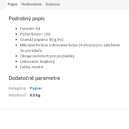
Popis
Hodnotenie
Diskusia
Podrobný popis
Formát> A4
Počet listov> 150
Gramáž papiera: 80 g/m2
Mikroperforácia a dirovanie listov (4 otvory) pro založenie
do poradača
Okraje na listoch pre poznámky
Linkovanie: linajkový
Farba: modrá
Dodatočné parametre
Kategória
:
Papier
Hmotnosť
:
0.5 kg
Z
á
p